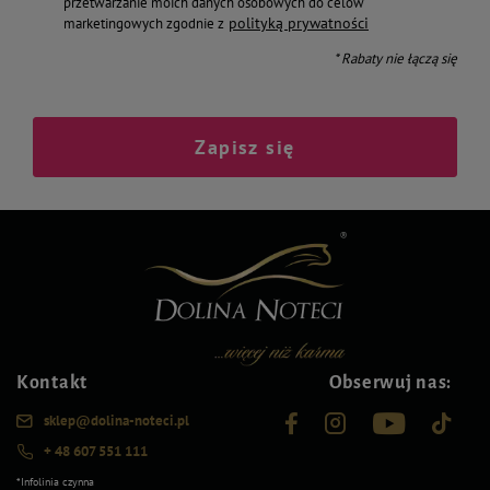
przetwarzanie moich danych osobowych do celów
polityką prywatności
marketingowych zgodnie z
* Rabaty nie łączą się
Zapisz się
Kontakt
Obserwuj nas:
sklep@dolina-noteci.pl
+ 48 607 551 111
*Infolinia czynna