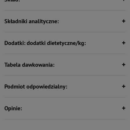
Zawiera nienasycone kwasy
Wspiera kości i stawy
tłuszczowe
• utrwalony w procesie sterylizacji,
• niskoprzetworzony,
• inspirowana posiłkami przygotowywanymi w domu - ma prosty skład,
Składniki analityczne:
• dostępny w 4 wersjach smakowych i w wariancie dla kociąt.
Min. 80% mięsa i produktów
pochodzenia zwierzęcego
Dodatki: dodatki dietetyczne/kg:
Tabela dawkowania:
Podmiot odpowiedzialny:
Opinie: