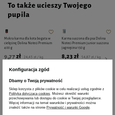
To także ucieszy Twojego
pupila
Mokra karma dla kota bogata w
Karma suszona dla psa Dolina
cielęcinę Dolina Noteci Premium
Noteci Premium junior suszona
400 g
jagnięcina 150 g
9,77 zł
8,23 zł
24,43 zł / kg
54,87 zł / kg
-
-
+
+
Konfiguracja zgód
Do koszyka
Do koszyka
Dbamy o Twoją prywatność
Sklep korzysta z plików cookie w celu realizacji usług zgodnie z
Polityką dotyczącą cookies
. Możesz określić warunki
przechowywania lub dostępu do cookie w Twojej przeglądarce.
Więcej informacji na temat warunków i prywatności można
znaleźć także na stronie
Prywatność i warunki Google
.