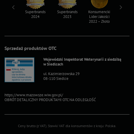
ksy 2022
Superbrands
Superbrands
Konsumencki
Konsum
2024
2023
Lider Jakości
Lider Ja
2022 – Złoto
2022 – S
Sprzedaż produktów OTC
Wojewódzki Inspektorat Weterynarii z siedzibą
w Siedlcach
ul. Kazimierzowska 29
08-110 Siedlce
https://www.mazowsze.wiw.gov.pl/
OBRÓT DETALICZNY PRODUKTAMI OTC NA ODLEGŁOŚĆ
Ceny brutto (z VAT).
Stawki VAT dla konsumentów z kraju:
Polska
.