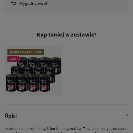
Wygodny zwrot
Kup taniej w zestawie!
NAJLEPSZA OFERTA
-4%
111,72 zł
117,24 zł
Opis:
Mokra karma dla kota bogata w
łososia Dolina Noteci Premium
Łosoś to jeden z ulubionych kocich przysmaków. Ta szlachetna ryba dostarcza
zestaw 12 x 400 g