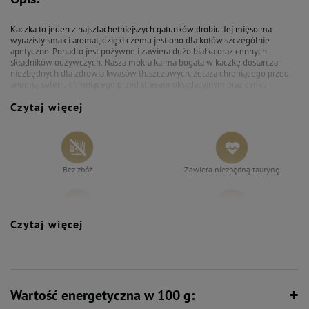
Cena regularna:
98,76 zł
-10%
Mokra karma dla kota bogata w
Kaczka to jeden z najszlachetniejszych gatunków drobiu. Jej mięso ma
kaczkę Dolina Noteci Premium
wyrazisty smak i aromat, dzięki czemu jest ono dla kotów szczególnie
zestaw 12 x 185 g
apetyczne. Ponadto jest pożywne i zawiera dużo białka oraz cennych
składników odżywczych. Nasza mokra karma bogata w kaczkę dostarcza
niezbędnych dla zdrowia kwasów tłuszczowych, żelaza chroniącego przed
anemią, selenu chroniącego przed stresem oksydacyjnym oraz cynku
dbającego o dobrą kondycję skóry. Ten smakowity posiłek ma atrakcyjną dla
Czytaj więcej
kotów wilgotną postać.
Karma Dolina Noteci Premium zawiera:
Bez zbóż
Zawiera niezbędną taurynę
• dużą ilość mięsa i produktów pochodzenia zwierzęcego,
• odpowiednio zbilansowane witaminy i minerały,
• taurynę – niezbędną do prawidłowego funkcjonowania organizmu.
Czytaj więcej
Zawiera zestaw witamin i składników
Bez syntetycznych aromatów,
Produkt nie ma w składzie:
mineralnych
wzmacniaczy smaku i barwników
• zbóż,
• konserwantów,
Wartość energetyczna w 100 g:
• sztucznych aromatów,
Wspiera florę bakteryjną jelit
Wspiera odporność
• polepszaczy smaku.