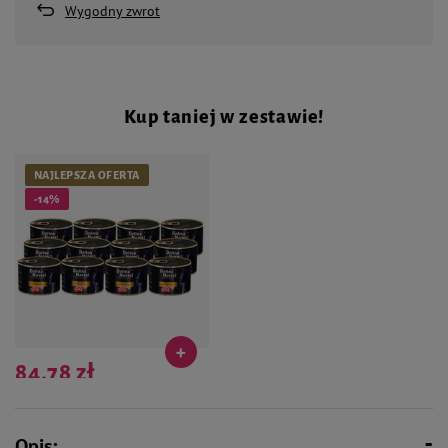
Wygodny zwrot
Kup taniej w zestawie!
NAJLEPSZA OFERTA
-14%
84,78 zł
Najniższa cena produktu w okresie 30
dni przed wprowadzeniem obniżki:
84,78 zł
Opis: