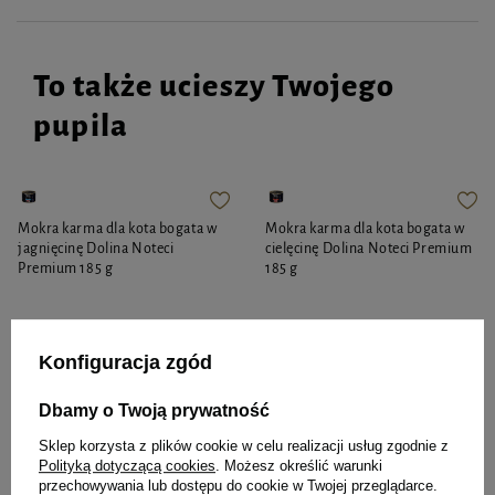
To także ucieszy Twojego
pupila
Mokra karma dla kota bogata w
Mokra karma dla kota bogata w
jagnięcinę Dolina Noteci
cielęcinę Dolina Noteci Premium
Premium 185 g
185 g
Konfiguracja zgód
8,23 zł
8,23 zł
44,49 zł / kg
44,49 zł / kg
Dbamy o Twoją prywatność
-
-
+
+
Sklep korzysta z plików cookie w celu realizacji usług zgodnie z
Polityką dotyczącą cookies
. Możesz określić warunki
przechowywania lub dostępu do cookie w Twojej przeglądarce.
Do koszyka
Do koszyka