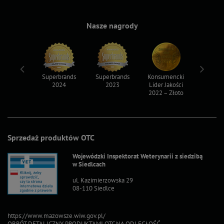
Nasze nagrody
ksy 2022
Superbrands
Superbrands
Konsumencki
Konsum
2024
2023
Lider Jakości
Lider Ja
2022 – Złoto
2022 – S
Sprzedaż produktów OTC
Wojewódzki Inspektorat Weterynarii z siedzibą
w Siedlcach
ul. Kazimierzowska 29
08-110 Siedlce
https://www.mazowsze.wiw.gov.pl/
OBRÓT DETALICZNY PRODUKTAMI OTC NA ODLEGŁOŚĆ