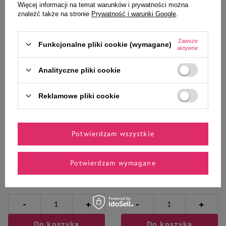
Więcej informacji na temat warunków i prywatności można
znaleźć także na stronie
Prywatność i warunki Google
.
Zawsze
Funkcjonalne pliki cookie (wymagane)
aktywne
Analityczne pliki cookie
Wybrane specjalnie dla
Ciebie i Twojego czworonoga
Reklamowe pliki cookie
Potwierdzam wszystkie
Mokra karma dla kota bogata w
Mokra karma dla kota filet z
łososia Dolina Noteci Premium
łososia Dolina Noteci Premium
185 g
185 g
Potwierdzam wymagane
8,23 zł
11,32 zł
44,49 zł / kg
61,19 zł / kg
-
-
+
+
Do koszyka
Do koszyka