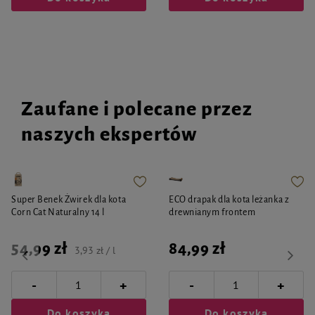
Zaufane i polecane przez
naszych ekspertów
Super Benek Żwirek dla kota
ECO drapak dla kota leżanka z
Corn Cat Naturalny 14 l
drewnianym frontem
54,99 zł
84,99 zł
3,93 zł / l
-
-
+
+
Do koszyka
Do koszyka