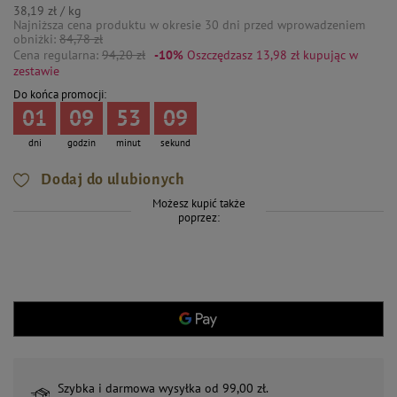
38,19 zł / kg
Najniższa cena produktu w okresie 30 dni przed wprowadzeniem
obniżki:
84,78 zł
Cena regularna:
94,20 zł
-10%
Oszczędzasz 13,98 zł
kupując w
zestawie
Do końca promocji:
01
09
53
08
dni
godzin
minut
sekund
Dodaj do ulubionych
Możesz kupić także
poprzez:
Szybka i darmowa wysyłka od 99,00 zł.