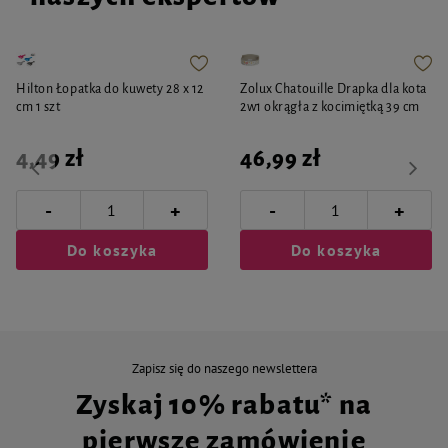
Hilton Łopatka do kuwety 28 x 12
Zolux Chatouille Drapka dla kota
cm 1 szt
2w1 okrągła z kocimiętką 39 cm
4,49 zł
46,99 zł
-
-
+
+
Do koszyka
Do koszyka
Zapisz się do naszego newslettera
Zyskaj 10% rabatu* na
pierwsze zamówienie