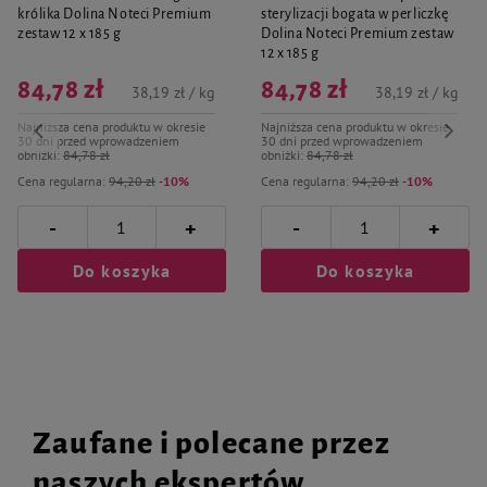
królika Dolina Noteci Premium
sterylizacji bogata w perliczkę
zestaw 12 x 185 g
Dolina Noteci Premium zestaw
12 x 185 g
84,78 zł
84,78 zł
38,19 zł / kg
38,19 zł / kg
Najniższa cena produktu w okresie
Najniższa cena produktu w okresie
30 dni przed wprowadzeniem
30 dni przed wprowadzeniem
obniżki:
84,78 zł
obniżki:
84,78 zł
Cena regularna:
94,20 zł
-10%
Cena regularna:
94,20 zł
-10%
-
-
+
+
Do koszyka
Do koszyka
Zaufane i polecane przez
naszych ekspertów