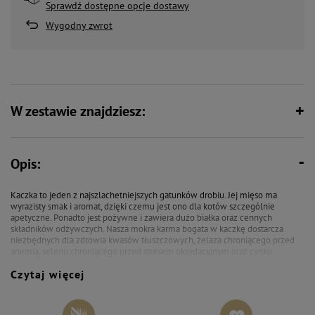
Sprawdź dostępne opcje dostawy
Wygodny zwrot
W zestawie znajdziesz:
Opis:
Kaczka to jeden z najszlachetniejszych gatunków drobiu. Jej mięso ma
wyrazisty smak i aromat, dzięki czemu jest ono dla kotów szczególnie
apetyczne. Ponadto jest pożywne i zawiera dużo białka oraz cennych
składników odżywczych. Nasza mokra karma bogata w kaczkę dostarcza
niezbędnych dla zdrowia kwasów tłuszczowych, żelaza chroniącego przed
anemią, selenu chroniącego przed stresem oksydacyjnym oraz cynku
dbającego o dobrą kondycję skóry. Ten smakowity posiłek ma atrakcyjną dla
Czytaj więcej
kotów wilgotną postać.
Karma Dolina Noteci Premium zawiera: