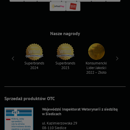
Nasze nagrody
ksy 2022
Superbrands
Superbrands
Konsumencki
Konsum
2024
2023
Lider Jakości
Lider Ja
2022 – Złoto
2022 – S
Sprzedaż produktów OTC
Wojewódzki Inspektorat Weterynarii z siedzibą
w Siedlcach
ul. Kazimierzowska 29
08-110 Siedlce