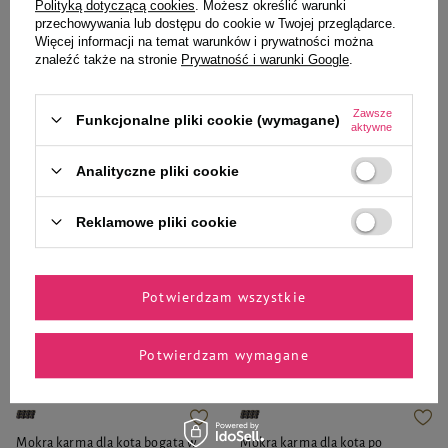
Polityką dotyczącą cookies
. Możesz określić warunki
Najniższa cena produktu w okresie
Najniższa cena produktu w okresie
przechowywania lub dostępu do cookie w Twojej przeglądarce.
30 dni przed wprowadzeniem
30 dni przed wprowadzeniem
Więcej informacji na temat warunków i prywatności można
obniżki:
84,78 zł
obniżki:
84,78 zł
znaleźć także na stronie
Prywatność i warunki Google
.
Cena regularna:
94,20 zł
-10%
Cena regularna:
94,20 zł
-10%
-
-
+
+
Zawsze
Funkcjonalne pliki cookie (wymagane)
aktywne
Do koszyka
Do koszyka
Analityczne pliki cookie
Reklamowe pliki cookie
Potwierdzam wszystkie
Wybrane specjalnie dla
Ciebie i Twojego czworonoga
Potwierdzam wymagane
Mokra karma dla kota bogata w
Mokra karma dla kota po