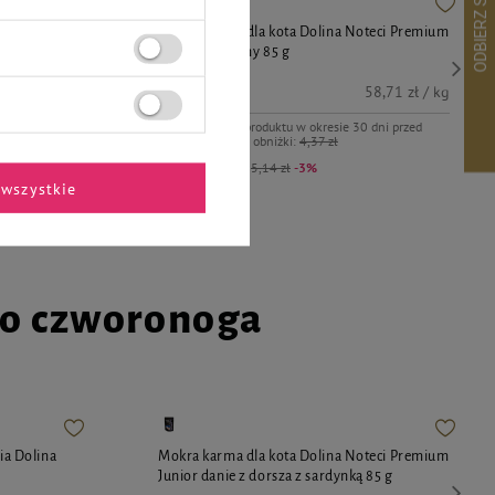
zyka Dolina
Mokra karma dla kota Dolina Noteci Premium
danie z cielęciny 85 g
4,99 zł
58,71 zł / kg
2,24 zł / kg
Najniższa cena produktu w okresie 30 dni przed
wprowadzeniem obniżki:
4,37 zł
8,74 zł
-20%
Cena regularna:
5,14 zł
-3%
wszystkie
go czworonoga
sia Dolina
Mokra karma dla kota Dolina Noteci Premium
Junior danie z dorsza z sardynką 85 g