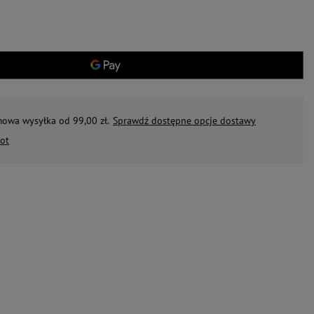
mowa wysyłka od 99,00 zł.
Sprawdź dostępne opcje dostawy
ot