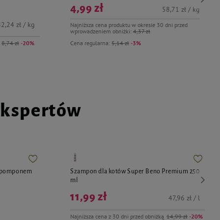
4,99 zł
58,71 zł / kg
2,24 zł / kg
Najniższa cena produktu w okresie 30 dni przed
wprowadzeniem obniżki:
4,37 zł
8,74 zł
-20%
Cena regularna:
5,14 zł
-3%
ekspertów
z pomponem
Szampon dla kotów Super Beno Premium 250
ml
11,99 zł
47,96 zł / l
Najniższa cena z 30 dni przed obniżką
14,99 zł
-20%