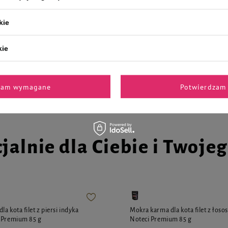
a kota filet z piersi kurczaka
Mokra karma dla kota filet z tuńc
kie
i Premium 85 g
Noteci Premium 85 g
kie
6,99 zł
82,24 zł / kg
8
z 30 dni przed obniżką
8,74 zł
-20%
Najniższa cena z 30 dni przed obniżką
zam wymagane
Potwierdzam 
jalnie dla Ciebie i Twoje
a kota filet z piersi indyka
Mokra karma dla kota filet z łoso
i Premium 85 g
Noteci Premium 85 g