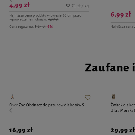
4,99 zł
58,71 zł / kg
6,99 zł
Najniższa cena produktu w okresie 30 dni przed
wprowadzeniem obniżki:
4,37 zł
Cena regularna:
5,14 zł
-3%
Najniższa cena 
Zaufane 
Over Zoo Obcinacz do pazurów dla kotów S
Żwirek dla ko
Ultra Morska 
16,99 zł
29,99 zł