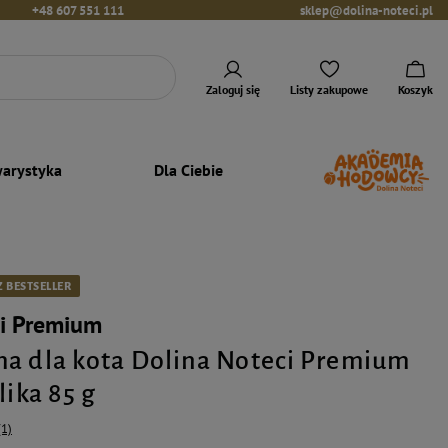
+48 607 551 111
sklep@dolina-noteci.pl
Zaloguj się
Listy zakupowe
Koszyk
arystyka
Dla Ciebie
 BESTSELLER
ci Premium
a dla kota Dolina Noteci Premium
lika 85 g
(1)