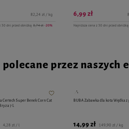
6,99 zł
82,24 zł / kg
8
z 30 dni przed obniżką
8,74 zł
-20%
Najniższa cena z 30 dni przed obniżką
i polecane przez naszych 
ta Certech Super Benek Corn Cat
BUBA Zabawka dla kota Wędka 
Bryza 7 L
14,99 zł
4,28 zł / l
149,90 zł / kg