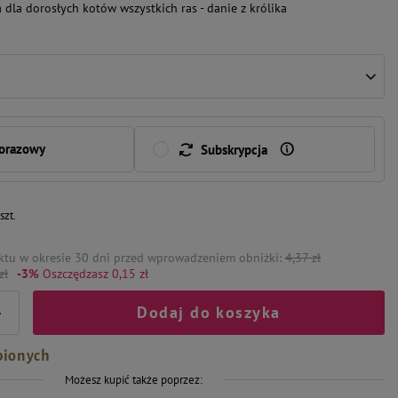
dla dorosłych kotów wszystkich ras - danie z królika
norazowy
Subskrypcja
/
szt.
ktu w okresie 30 dni przed wprowadzeniem obniżki:
4,37 zł
zł
-3%
Oszczędzasz 0,15 zł
Dodaj do koszyka
+
bionych
Możesz kupić także poprzez: