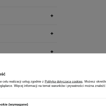
ość
także ucieszy Twojego pu
w celu realizacji usług zgodnie z
Polityką dotyczącą cookies
. Możesz określi
eglądarce. Więcej informacji na temat warunków i prywatności można znaleźć
cookie (wymagane)