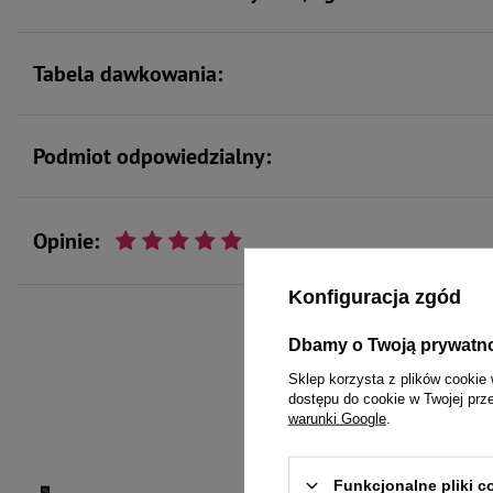
Tabela dawkowania:
Podmiot odpowiedzialny:
Opinie:
Konfiguracja zgód
Dbamy o Twoją prywatn
To 
Sklep korzysta z plików cookie 
dostępu do cookie w Twojej prz
warunki Google
.
Funkcjonalne pliki 