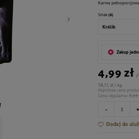
Karma pełnoporcjowa 
Smak
(4)
Królik
Zakup jed
4,99 zł
58,71 zł / kg
Najniższa cena produ
Cena regularna:
5,14 
!
-
Dodaj do ulu