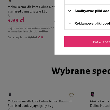
Mokra karma dla kota Dolina Noteci Premium
Mokra karma dl
Analityczne pliki coo
Sterilised danie z kaczki 85 g
Dolina Notec
4,99 zł
58,71 zł / kg
Reklamowe pliki coo
6,99 zł
Najniższa cena produktu w okresie 30 dni przed
wprowadzeniem obniżki:
4,37 zł
Cena regularna:
5,14 zł
-3%
Najniższa cena 
Potwierd
Wybrane spec
Mokra karma dla kota Dolina Noteci Premium
Mokra karma dl
Sterilised danie z jagnięciny 85 g
Dolina Notec