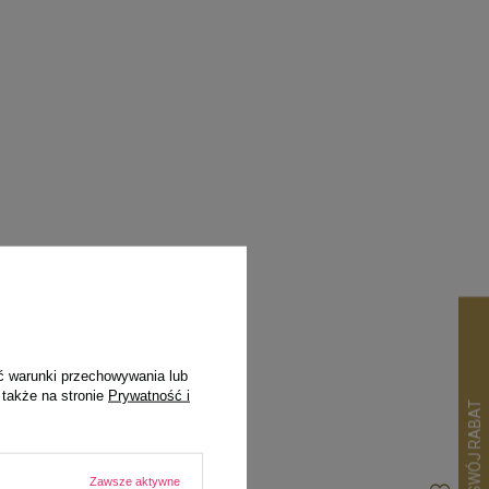
pila
ć warunki przechowywania lub
 także na stronie
Prywatność i
Zawsze aktywne