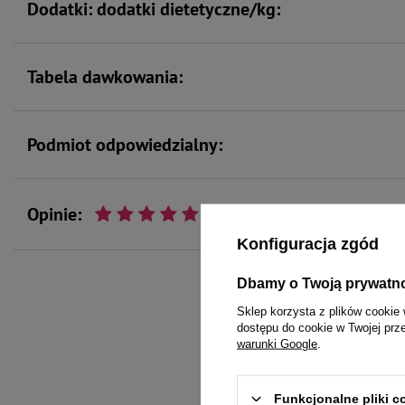
Dodatki: dodatki dietetyczne/kg:
Tabela dawkowania:
Podmiot odpowiedzialny:
Opinie:
Konfiguracja zgód
Dbamy o Twoją prywatn
Sklep korzysta z plików cookie 
To 
dostępu do cookie w Twojej prz
warunki Google
.
Funkcjonalne pliki 