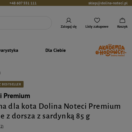
+48 607 551 111
sklep@dolina-noteci.pl
Zaloguj się
Listy zakupowe
Koszyk
arystyka
Dla Ciebie
g
 BESTSELLER
ci Premium
a dla kota Dolina Noteci Premium
e z dorsza z sardynką 85 g
(2)