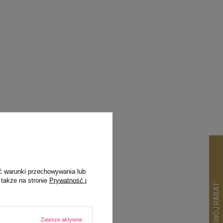
ć warunki przechowywania lub
pila
 także na stronie
Prywatność i
Zawsze aktywne