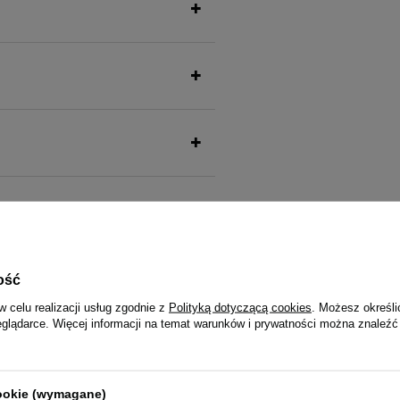
ość
w celu realizacji usług zgodnie z
Polityką dotyczącą cookies
. Możesz określi
także ucieszy Twojego pu
eglądarce. Więcej informacji na temat warunków i prywatności można znaleźć
cookie (wymagane)