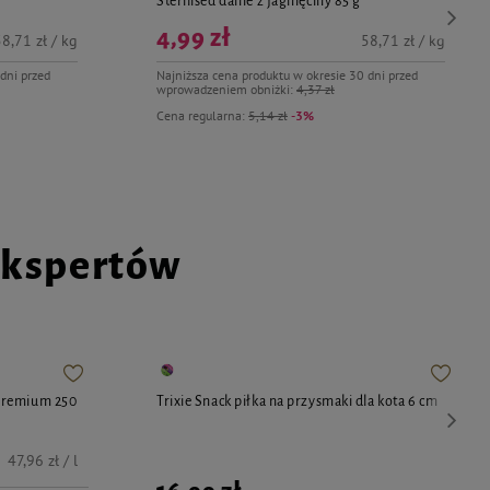
Sterilised danie z jagnięciny 85 g
4,99 zł
8,71 zł / kg
58,71 zł / kg
dni przed
Najniższa cena produktu w okresie 30 dni przed
wprowadzeniem obniżki:
4,37 zł
Cena regularna:
5,14 zł
-3%
ekspertów
Premium 250
Trixie Snack piłka na przysmaki dla kota 6 cm
47,96 zł / l