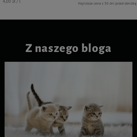
4,00 zł / l
Najniższa cena z 30 dni przed obniżką
Z naszego bloga