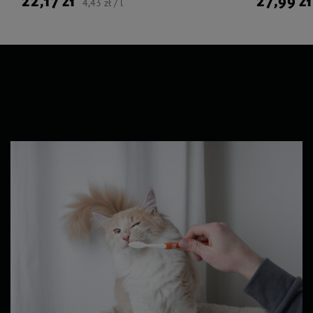
22,17 zł
27,99 zł
4,43 zł / l