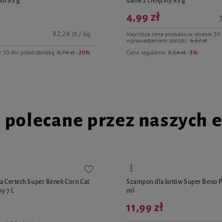
um 85 g
danie z cielęciny 85 g
4,99 zł
5
82,24 zł / kg
Najniższa cena produktu w okresie 30 
wprowadzeniem obniżki:
4,37 zł
z 30 dni przed obniżką
8,74 zł
-20%
Cena regularna:
5,14 zł
-3%
i polecane przez naszych 
ta Certech Super Benek Corn Cat
Szampon dla kotów Super Beno 
y 7 L
ml
11,99 zł