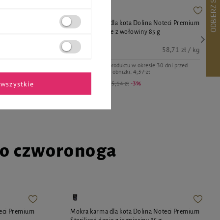
teci Premium
Mokra karma dla kota Dolina Noteci Premium
Sterilised danie z wołowiny 85 g
4,99 zł
8,71 zł / kg
58,71 zł / kg
dni przed
Najniższa cena produktu w okresie 30 dni przed
wprowadzeniem obniżki:
4,37 zł
wszystkie
Cena regularna:
5,14 zł
-3%
go czworonoga
teci Premium
Mokra karma dla kota Dolina Noteci Premium