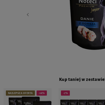
Kup taniej w zestawie
NAJLEPSZA OFERTA
-16%
-7%