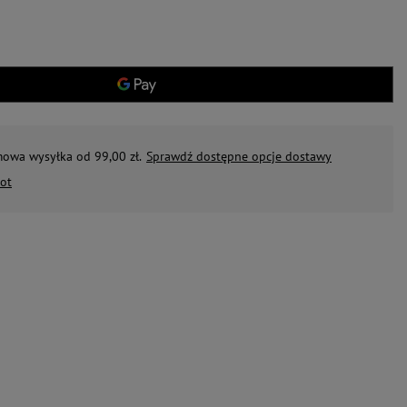
mowa wysyłka od 99,00 zł.
Sprawdź dostępne opcje dostawy
ot