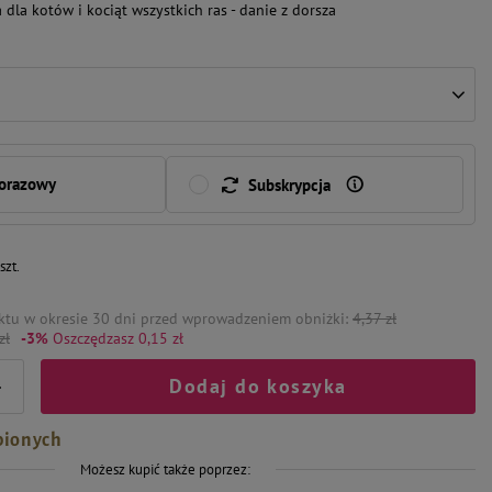
la kotów i kociąt wszystkich ras - danie z dorsza
norazowy
Subskrypcja
/
szt.
ktu w okresie 30 dni przed wprowadzeniem obniżki:
4,37 zł
zł
-3%
Oszczędzasz 0,15 zł
Dodaj do koszyka
+
bionych
Możesz kupić także poprzez: