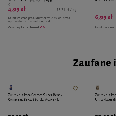
Senior danie z jagnięciny 85 g
Noteci Premi
4,99 zł
58,71 zł / kg
6,99 zł
Najniższa cena produktu w okresie 30 dni przed
wprowadzeniem obniżki:
4,37 zł
Cena regularna:
5,14 zł
-3%
Najniższa cena 
Zaufane 
Żwirek dla kota Certech Super Benek
Żwirek dla ko
Comp.Zap.Bryza Morska Active 5 L
Ultra Naturaln