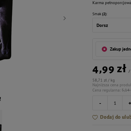
Karma pełnoporcjowa d
Smak
(2)
Dorsz
Zakup jed
4,99 zł
58,71 zł / kg
Najniższa cena produ
Cena regularna:
5,14 
!
-
Dodaj do ulu