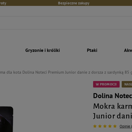
roty
Bezpieczne zakupy
Gryzonie i króliki
Ptaki
Akw
ma dla kota Dolina Noteci Premium Junior danie z dorsza z sardynką 85 
W PROMOCJI
NASZ
Dolina Note
Mokra karm
Junior dani
Opinie 