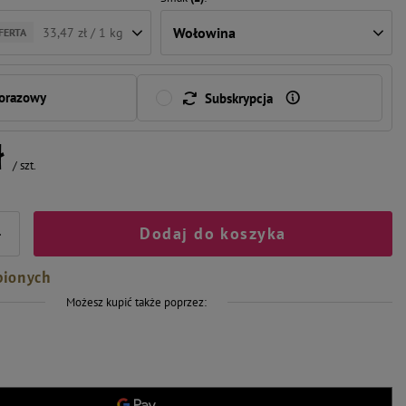
Wołowina
33,47 zł / 1 kg
FERTA
norazowy
Subskrypcja
ł
/
szt.
Dodaj do koszyka
+
bionych
Możesz kupić także poprzez: