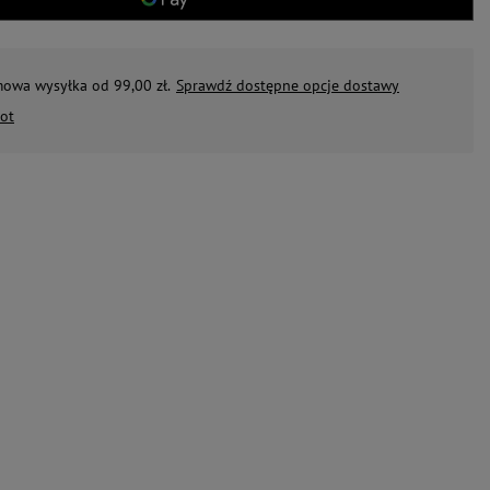
mowa wysyłka od 99,00 zł.
Sprawdź dostępne opcje dostawy
ot