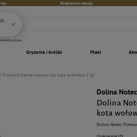
roty
Bezpieczne zakupy
Gryzonie i króliki
Ptaki
Akw
ci Premium Karma suszona dla kota wołowina 2 kg
Dolina Note
Dolina Not
kota wołow
Dolina Noteci Premi
Opakowanie
(2)