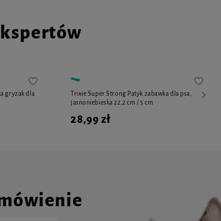
ekspertów
a gryzak dla
Trixie Super Strong Patyk zabawka dla psa,
jasnoniebieska 22,2 cm / 5 cm
28,99 zł
amówienie