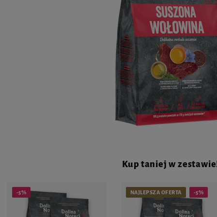
Kup taniej w zestawie
-5%
NAJLEPSZA OFERTA
-5%