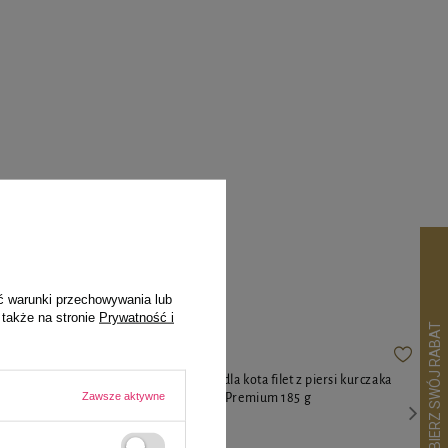
pila
ć warunki przechowywania lub
 także na stronie
Prywatność i
teci Premium
Mokra karma dla kota filet z piersi kurczaka
Zawsze aktywne
Dolina Noteci Premium 185 g