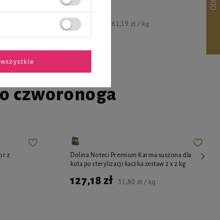
11,32 zł
61,19 zł / kg
wszystkie
go czworonoga
or z
Dolina Noteci Premium Karma suszona dla
kota po sterylizacji kaczka zestaw 2 x 2 kg
127,18 zł
31,80 zł / kg