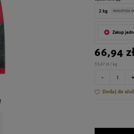
2 kg
NAJLEPSZA O
Zakup jed
66,94 z
33,47 zł / kg
-
Dodaj do ulu
!