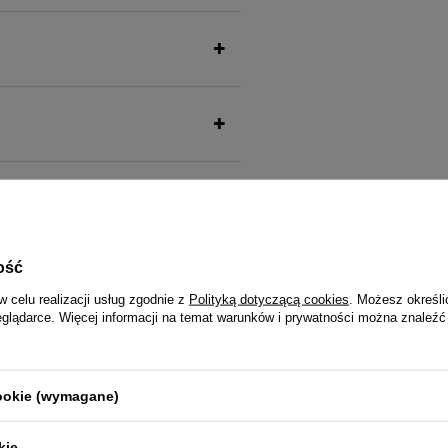
także ucieszy Twojego pu
ość
w celu realizacji usług zgodnie z
Polityką dotyczącą cookies
. Możesz określi
eglądarce. Więcej informacji na temat warunków i prywatności można znaleźć
i Premium Karma suszona dla
Mokra karma dla kota Dolina No
cookie (wymagane)
a 2 kg
zestaw mix smaków 12 x 400 g
kie