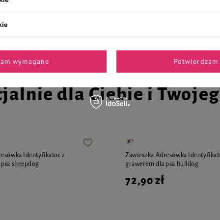
108,49 zł
33,47 zł / kg
22,60 zł / kg
kie
zam wymagane
Potwierdzam 
jalnie dla Ciebie i Twoje
esówka Identyfikator z
Zawieszka Adresówka Identyfikat
 psa sheepdog
grawerem dla psa bulldog
72,90 zł