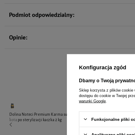
Podmiot odpowiedzialny:
Opinie:
Konfiguracja zgód
To 
Dbamy o Twoją prywatn
Sklep korzysta z plików cookie 
dostępu do cookie w Twojej prz
warunki Google
.
Dolina Noteci Premium Karma suszona dla
Dolina Notec
Funkcjonalne pliki 
kota po sterylizacji kaczka 2 kg
kota jagnięcin
Analityczne pliki coo