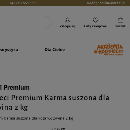
+48 607 551 111
sklep@dolina-noteci.pl
Zaloguj się
Listy zakupowe
Koszyk
arystyka
Dla Ciebie
ci Premium
eci Premium Karma suszona dla
ina 2 kg
um Karma suszona dla kota wołowina 2 kg
Smak
(2)