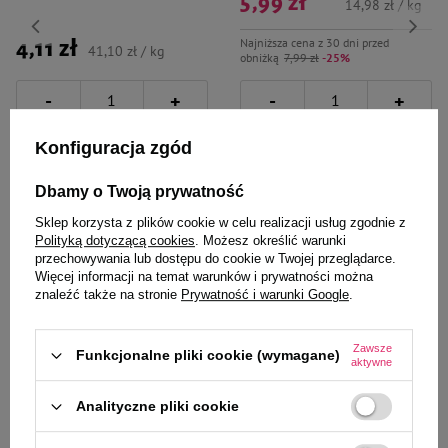
5,99 zł
14,98 zł / kg
Najniższa cena z 30 dni przed
4,11 zł
41,10 zł / kg
obniżką
7,99 zł
-25%
-
-
+
+
Do koszyka
Do koszyka
Konfiguracja zgód
Dbamy o Twoją prywatność
Sklep korzysta z plików cookie w celu realizacji usług zgodnie z
Polityką dotyczącą cookies
. Możesz określić warunki
przechowywania lub dostępu do cookie w Twojej przeglądarce.
Więcej informacji na temat warunków i prywatności można
Wybrane specjalnie dla
znaleźć także na stronie
Prywatność i warunki Google
.
Ciebie i Twojego czworonoga
Zawsze
Funkcjonalne pliki cookie (wymagane)
aktywne
Analityczne pliki cookie
Mokra karma dla psa Dolina
Mokra karma dla psa Dolina
Noteci Premium junior mix 30 x
Noteci Premium junior mix 12 x