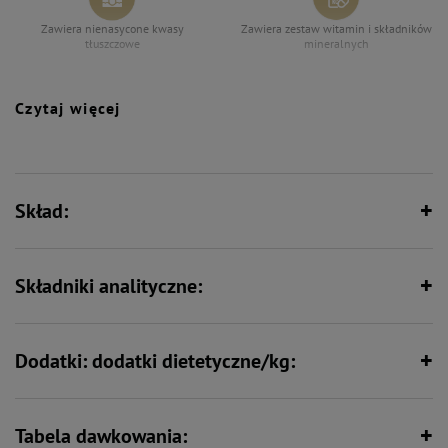
Zawiera nienasycone kwasy
Zawiera zestaw witamin i składników
tłuszczowe
mineralnych
Czytaj więcej
Bez zbóż
Wspiera odporność
Skład:
Formuła junior – wspiera intensywny
Wspiera florę bakteryjną jelit
rozwój
Składniki analityczne:
Wspiera kości i stawy
Bez syntetycznych aromatów,
wzmacniaczy smaku i barwników
Dodatki: dodatki dietetyczne/kg:
Tabela dawkowania: