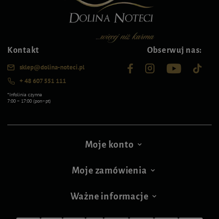
Kontakt
Obserwuj nas:
sklep@dolina-noteci.pl
+ 48 607 551 111
*Infolinia czynna
7:00 – 17:00 (pon–pt)
Moje konto
Moje zamówienia
Ważne informacje