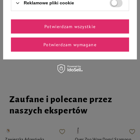
Reklamowe pliki cookie
400 g
400 g
263,70 zł
105,60 zł
21,97 zł / kg
22,00 zł / kg
Potwierdzam wszystkie
-
-
+
+
Potwierdzam wymagane
Do koszyka
Do koszyka
Zaufane i polecane przez
naszych ekspertów
Zawieszka Adresówka
Over Zoo Wow Dogs! Szampon