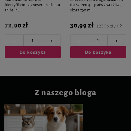
Identyfikator z grawerem dla psa
dla szczeniąt i psów z wrażliwą
shiba inu
skórą 250 ml
72,90 zł
30,99 zł
123,96 zł / l
-
-
+
+
Do koszyka
Do koszyka
Z naszego bloga