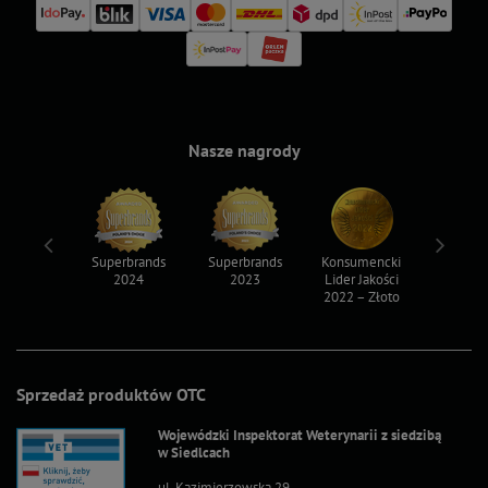
Nasze nagrody
ksy 2022
Superbrands
Superbrands
Konsumencki
Konsum
2024
2023
Lider Jakości
Lider Ja
2022 – Złoto
2022 – S
Sprzedaż produktów OTC
Wojewódzki Inspektorat Weterynarii z siedzibą
w Siedlcach
ul. Kazimierzowska 29