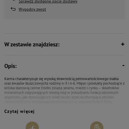
Sprawdź dostępne opcje dostawy
Wygodny zwrot
W zestawie znajdziesz:
Opis:
Karma charakteryzuje się wysoką strawnością pełnowartościowego białka
oraz kwasów tłuszczowychz rodziny n-3 i n-6. Mięso i produkty pochodzące z
królika stanowią cenne źródło żelaza, selenu, miedzi i cynku – składników
mineralnych odgrywających istotną rolę w pobudzaniu funkcji obronnych
organizmu, jaki stymulujących właściwości przeciwutleniające płynów
ustrojowych oraz odgrywających istotną rolę w regulacji funkcji skóry.
Surowce pochodzące z królika są także źródłem ważnych metabolicznie
Czytaj więcej
witaminy B12, niacyny oraz witamin rozpuszczalnych w tłuszczach.