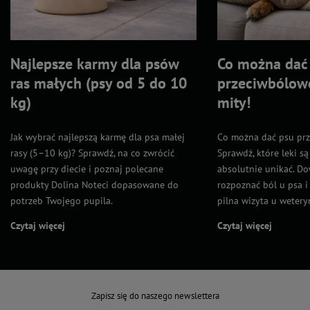
Najlepsze karmy dla psów
Co można dać
ras małych (psy od 5 do 10
przeciwbólowe
kg)
mity!
Jak wybrać najlepszą karmę dla psa małej
Co można dać psu pr
rasy (5–10 kg)? Sprawdź, na co zwrócić
Sprawdź, które leki są
uwagę przy diecie i poznaj polecane
absolutnie unikać. Dow
produkty Dolina Noteci dopasowane do
rozpoznać ból u psa i
potrzeb Twojego pupila.
pilna wizyta u wetery
Czytaj więcej
Czytaj więcej
Zapisz się do naszego newslettera