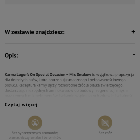
W zestawie znajdziesz:
Opis:
Karma Luger's On Special Occasion – Mix Smaków
to wyjątkowa propozycja
dla dorosłych psów, które potrzebują smacznego i pełnowartościowego
posiłku. Receptura karmy łączy różnorodne źródła białka zwierzęcego,
dostarczając niezbędnych aminokwasów do budowy i regeneracji mięśni
oraz cennych mikroelementów i witamin wspierających zdrowie i witalność
psa.
Czytaj więcej
Dodatkowe składniki roślinne zapewniają łatwo przyswajalne węglowodany
i błonnik, wspomagający prawidłowe trawienie oraz utrzymanie energii
potrzebnej do codziennych aktywności. Starannie dobrane naturalne dodatki
mineralne wspierają zdrowe kości i zęby, a naturalne antyoksydanty wspierają
odporność.
Bez syntetycznych aromatów,
Bez zbóż
wzmacniaczy smaku i barwników