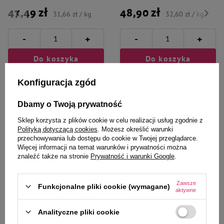
47,49 zł
48,90 zł
31,66 zł / kg
32,60 zł / kg
-
-
+
+
Do koszyka
Do koszyka
Konfiguracja zgód
Dbamy o Twoją prywatność
Sklep korzysta z plików cookie w celu realizacji usług zgodnie z
Polityką dotyczącą cookies
. Możesz określić warunki
Wybrane specjalnie dla
przechowywania lub dostępu do cookie w Twojej przeglądarce.
Więcej informacji na temat warunków i prywatności można
Ciebie i Twojego czworonoga
znaleźć także na stronie
Prywatność i warunki Google
.
Zawsze
Funkcjonalne pliki cookie (wymagane)
aktywne
Karma mokra dla psa Luger's On
Karma mokra dla psa Luger's On
Analityczne pliki cookie
Special Occasion kurczak ze
Special Occasion jagnięcina z
szpinakiem zestaw 10 x 150 g
ryżem brązowym zestaw 10 x 150