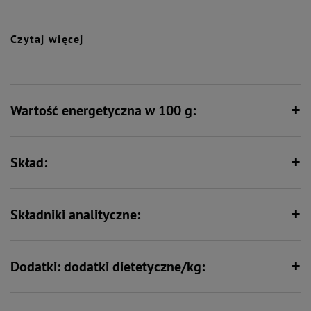
Ten smakowity mix sprawia, że każdy posiłek staje się dla psa prawdziwą
przyjemnością, dostarczając jednocześnie wszystkich niezbędnych
składników do zdrowego i aktywnego życia.
Czytaj więcej
Zawiera zestaw witamin i składników
Zawiera nienasycone kwasy
mineralnych
tłuszczowe
Wartość energetyczna w 100 g:
Wspiera florę bakteryjną jelit
Wspiera kości i stawy
Skład:
Wspiera odporność
Składniki analityczne:
Dodatki: dodatki dietetyczne/kg: