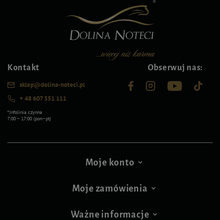
Kontakt
Obserwuj nas:
sklep@dolina-noteci.pl
+ 48 607 551 111
*Infolinia czynna
7:00 – 17:00 (pon–pt)
Moje konto
Moje zamówienia
Ważne informacje