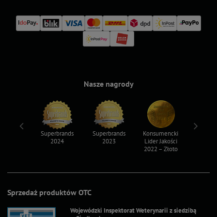
Nasze nagrody
ksy 2022
Superbrands
Superbrands
Konsumencki
Konsum
2024
2023
Lider Jakości
Lider Ja
2022 – Złoto
2022 – S
Sprzedaż produktów OTC
Wojewódzki Inspektorat Weterynarii z siedzibą