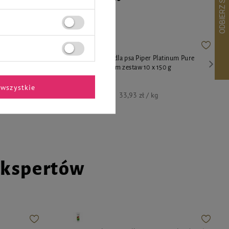
Special
Mokra karma dla psa Piper Platinum Pure
 zestaw 10 x
kurczak z ryżem zestaw 10 x 150 g
wszystkie
50,90 zł
33,93 zł / kg
ekspertów