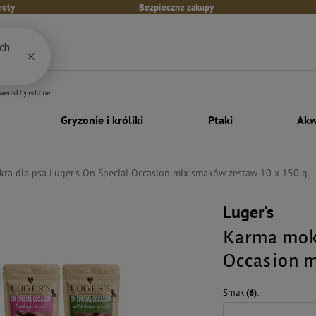
roty
Bezpieczne zakupy
Gryzonie i króliki
Ptaki
Akw
ra dla psa Luger's On Special Occasion mix smaków zestaw 10 x 150 g
Luger's
Karma mokr
Occasion m
Smak
(6)