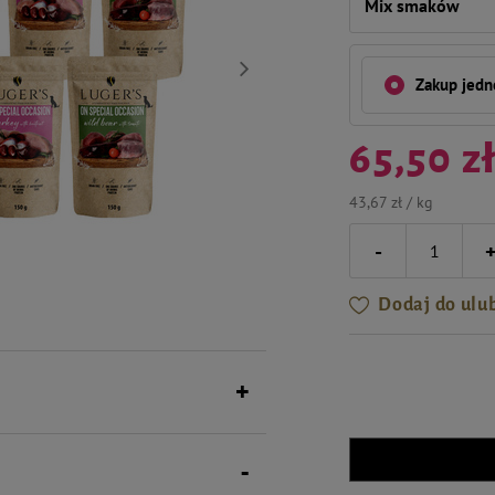
Mix smaków
Zakup jed
65,50 z
43,67 zł / kg
-
Dodaj do ulu