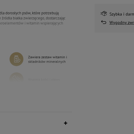
la dorosłych psów, które potrzebują
Szybka i dar
źródła białka zwierzęcego, dostarczając
Wygodny zwr
kroelementów i witamin wspierających
i błonnik, wspomagający prawidłowe
arannie dobrane naturalne dodatki
ą odporność.
Zawiera zestaw witamin i
yjemnością, dostarczając jednocześnie
składników mineralnych
Wspiera kości i stawy