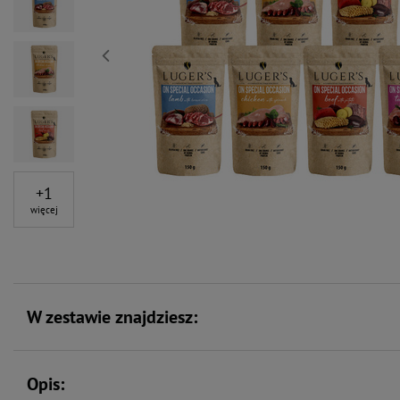
+
1
więcej
W zestawie znajdziesz:
Opis: