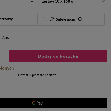
zestaw 10 x 150 g
norazowy
Subskrypcja
ł
/
szt.
Dodaj do koszyka
+
bionych
Możesz kupić także poprzez: