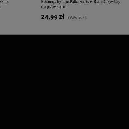
dzenie
Botaniqa by Tom Palka For Ever Bath Odżywka
m
dla psów 250 ml
24,99 zł
99,96 zł / l