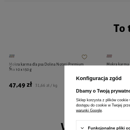
To 
Mokra karma dla psa Dolina Noteci Premium
Mokra karma 
Mix 10 x 150 g
bogata w woło
Konfiguracja zgód
47,49 zł
48,90 zł
31,66 zł / kg
Dbamy o Twoją prywatn
Sklep korzysta z plików cookie 
dostępu do cookie w Twojej prz
warunki Google
.
Wybrane spec
Funkcjonalne pliki 