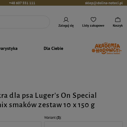
+48 607 551 111
sklep@dolina-noteci.pl
Zaloguj się
Listy zakupowe
Koszyk
arystyka
Dla Ciebie
a dla psa Luger's On Special
ix smaków zestaw 10 x 150 g
Wariant
(3)