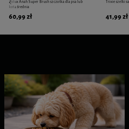
Zolux Anah Super Brush szczotka dla psa lub
Trixie szelki
kota średnia
60,99 zł
41,99 zł