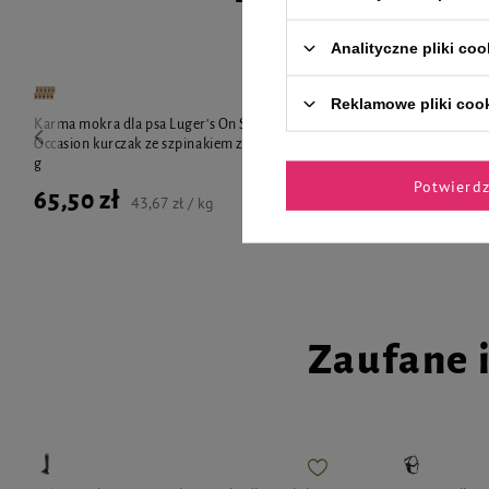
Analityczne pliki coo
Reklamowe pliki coo
Karma mokra dla psa Luger's On Special
Karma mokra d
Occasion kurczak ze szpinakiem zestaw 10 x 150
Occasion jag
g
10 x 150 g
Potwierd
65,50 zł
65,50 zł
43,67 zł / kg
Zaufane 