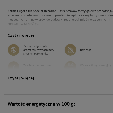
Karma Luger's On Special Occasion – Mix Smaków
to wyjątkowa propozycja d
smacznego i pełnowartościowego posiłku. Receptura karmy łączy różnorodne 
niezbędnych aminokwasów do budowy i regeneracji mięśni oraz cennych mi
zdrowie i witalność psa.
Dodatkowe składniki roślinne zapewniają łatwo przyswajalne węglowodany 
Czytaj więcej
trawienie oraz utrzymanie energii potrzebnej do codziennych aktywności. St
mineralne wspierają zdrowe kości i zęby, a naturalne antyoksydanty wspieraj
Bez syntetycznych
Ten smakowity mix sprawia, że każdy posiłek staje się dla psa prawdziwą prz
aromatów, wzmacniaczy
Bez zbóż
wszystkich niezbędnych składników do zdrowego i aktywnego życia.
smaku i barwników
Zawiera nienasycone
Wspiera florę bakteryjną
kwasy tłuszczowe
jelit
Czytaj więcej
Wspiera odporność
Wartość energetyczna w 100 g: