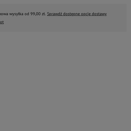
mowa wysyłka od 99,00 zł.
Sprawdź dostępne opcje dostawy
ot