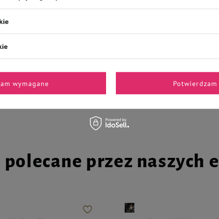
kie
kie
la psa Luger's On Special
Karma mokra dla psa Luger's On 
nięcina z ryżem brązowym zestaw
Occasion wołowina z ziemniakiem
150 g
zam wymagane
Potwierdzam 
65,50 zł
43,67 zł / kg
43,67 zł / kg
i polecane przez naszych 