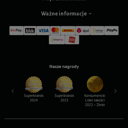
Ważne informacje
Nasze nagrody
ksy 2022
Superbrands
Superbrands
Konsumencki
Konsum
2024
2023
Lider Jakości
Lider Ja
2022 – Złoto
2022 – S