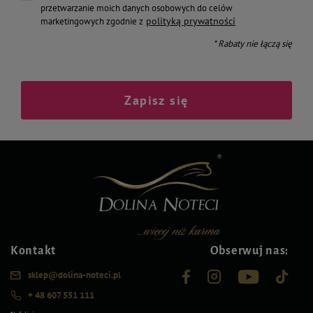
przetwarzanie moich danych osobowych do celów
polityką prywatności
marketingowych zgodnie z
* Rabaty nie łączą się
Zapisz się
Kontakt
Obserwuj nas:
sklep@dolina-noteci.pl
+ 48 607 551 111