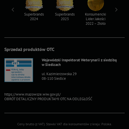
ksy 2022
Superbrands
Superbrands
Konsumencki
Konsum
2024
2023
Lider Jakości
Lider Ja
2022 – Złoto
2022 – S
Sprzedaż produktów OTC
Wojewódzki Inspektorat Weterynarii z siedzibą
w Siedlcach
ul. Kazimierzowska 29
08-110 Siedlce
https://www.mazowsze.wiw.gov.pl/
OBRÓT DETALICZNY PRODUKTAMI OTC NA ODLEGŁOŚĆ
Ceny brutto (z VAT).
Stawki VAT dla konsumentów z kraju:
Polska
.