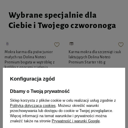
Wybrane specjalnie dla
Ciebie i Twojego czworonoga
Mokra karma dla psów junior
Karma mokra dla szczeniąt i suk
małych ras Dolina Noteci
laktujących Dolina Noteci
Premium bogata w wątróbkę z
Premium Starter 185 g
królika z ozorami z jelenia
saszetka 100 g
Konfiguracja zgód
Dbamy o Twoją prywatność
4,11 zł
4,99 zł
41,10 zł / kg
26,97 zł / kg
Sklep korzysta z plików cookie w celu realizacji usług zgodnie z
Polityką dotyczącą cookies
. Możesz określić warunki
przechowywania lub dostępu do cookie w Twojej przeglądarce.
-
-
+
+
Więcej informacji na temat warunków i prywatności można
znaleźć także na stronie
Prywatność i warunki Google
.
Do koszyka
Do koszyka