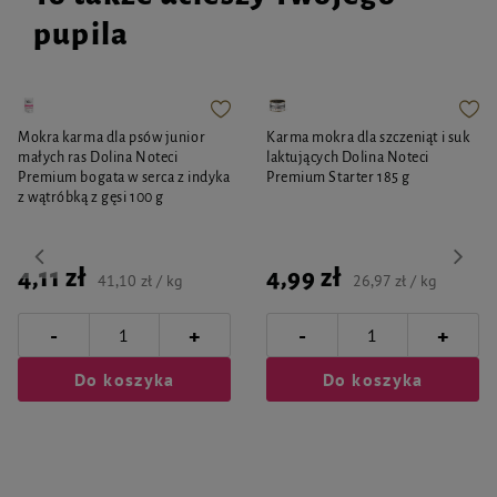
pupila
Mokra karma dla psów junior
Karma mokra dla szczeniąt i suk
małych ras Dolina Noteci
laktujących Dolina Noteci
Premium bogata w serca z indyka
Premium Starter 185 g
z wątróbką z gęsi 100 g
4,11 zł
4,99 zł
41,10 zł / kg
26,97 zł / kg
-
-
+
+
Do koszyka
Do koszyka