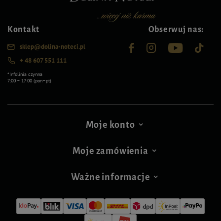
Kontakt
Obserwuj nas:
sklep@dolina-noteci.pl
+ 48 607 551 111
*Infolinia czynna
7:00 – 17:00 (pon–pt)
Moje konto
Moje zamówienia
Ważne informacje