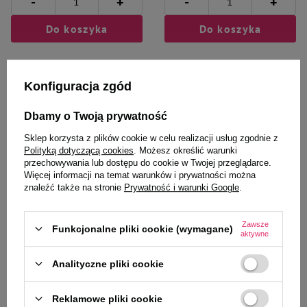
-
-
+
+
Do koszyka
Do koszyka
Konfiguracja zgód
Dbamy o Twoją prywatność
Zaufane i polecane przez
Sklep korzysta z plików cookie w celu realizacji usług zgodnie z
Polityką dotyczącą cookies
. Możesz określić warunki
naszych ekspertów
przechowywania lub dostępu do cookie w Twojej przeglądarce.
Więcej informacji na temat warunków i prywatności można
znaleźć także na stronie
Prywatność i warunki Google
.
Zawsze
Trixie Light & Strong Piłka ze
Cooper & Pals Świąteczna
Funkcjonalne pliki cookie (wymagane)
aktywne
sznurkiem zabawka dla psa,
zabawka gryzak dla psa Mikołaj
biała/wielokolorowa 7,5 cm / 40
20 cm
Analityczne pliki cookie
cm
19,99 zł
13,49 zł
Reklamowe pliki cookie