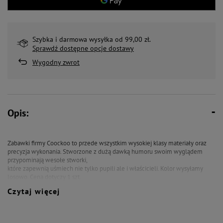
Szybka i darmowa wysyłka od 99,00 zł.
Sprawdź dostępne opcje dostawy
Wygodny zwrot
Opis:
Zabawki firmy Coockoo to przede wszystkim wysokiej klasy materiały oraz
precyzja wykonania.
Stworzone z dużą dawką humoru swoim wyglądem
przypominają wesołe stworki,
które zapewnią uśmiech nie tylko pupili ale i właścicieli. Kolor wysyłamy
losowo. Cena dotyczy 1 szt.
Czytaj więcej
Wymiary: 29 x 12 x 10cm