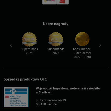
Nasze nagrody
ksy 2022
Superbrands
Superbrands
Konsumencki
Konsum
2024
2023
Lider Jakości
Lider Ja
2022 – Złoto
2022 – S
Sprzedaż produktów OTC
Wojewódzki Inspektorat Weterynarii z siedzibą
w Siedlcach
ul. Kazimierzowska 29
08-110 Siedlce