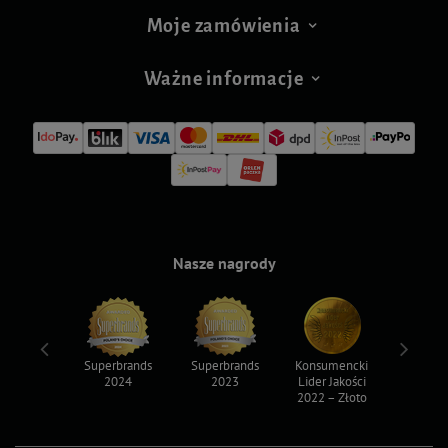
Moje zamówienia
Ważne informacje
Nasze nagrody
ksy 2022
Superbrands
Superbrands
Konsumencki
Konsum
2024
2023
Lider Jakości
Lider Ja
2022 – Złoto
2022 – S