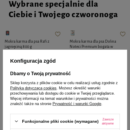
Wybrane specjalnie dla
Ciebie i Twojego czworonoga
Mokra karma dla psa Rafi z
Mokra karma dla psa Dolina
jagnięciną 800 g
Noteci Premium bogata w
jagnięcinę puszka 800 g EDYCJA
LIMITOWANA
Konfiguracja zgód
Dbamy o Twoją prywatność
9,99 zł
12,49 zł / kg
Sklep korzysta z plików cookie w celu realizacji usług zgodnie z
Najniższa cena z 30 dni przed
8,39 zł
Polityką dotyczącą cookies
. Możesz określić warunki
10,49 zł / kg
obniżką
14,99 zł
-33%
przechowywania lub dostępu do cookie w Twojej przeglądarce.
Więcej informacji na temat warunków i prywatności można
-
-
+
+
znaleźć także na stronie
Prywatność i warunki Google
.
Do koszyka
Do koszyka
Zawsze
Funkcjonalne pliki cookie (wymagane)
aktywne