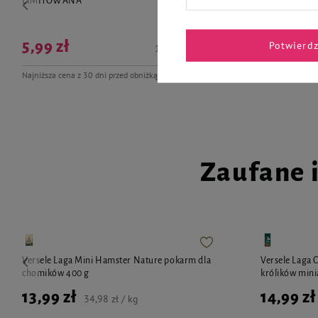
LIMITOWANA
5,99 zł
Potwierd
14,98 zł / kg
5,14 zł
3
Najniższa cena z 30 dni przed obniżką
7,99 zł
-25%
Zaufane 
Versele Laga Mini Hamster Nature pokarm dla
Versele Laga 
chomików 400 g
królików mini
13,99 zł
14,99 zł
34,98 zł / kg