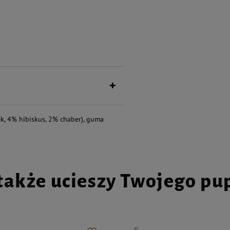
aturalnych składników,
ego pupila.
k, 4% hibiskus, 2% chaber), guma
także ucieszy Twojego pu