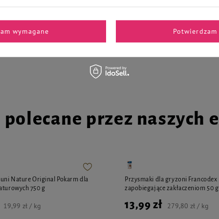
królika z ozorami z jelenia saszet
zam wymagane
Potwierdzam 
4,11 zł
4,27 zł / kg
41,10 zł / kg
i polecane przez naszych 
Cuni Nature Original Pokarm dla
Przysmaki dla gryzoni Francodex
aturowych 750 g
zapobiegające zakłaczeniom 50 g
13,99 zł
19,99 zł / kg
279,80 zł / kg