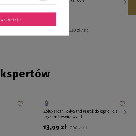
ka 100 g
jabłkiem saszetka 100 g
wszystkie
4,11 zł
41,10 zł / kg
ekspertów
Zolux Fresh RodySand Piasek do kąpieli dla
gryzoni lawendowy 2 l
13,99 zł
7,00 zł / l