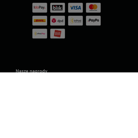
Nasze nagrody
rands
Superbrands
Konsumencki
Konsumencki
Top For D
24
2023
Lider Jakości
Lider Jakości
2023
2022 – Złoto
2022 – Srebro