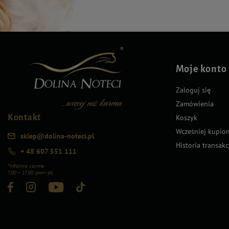
Moje konto
Zaloguj się
Zamówienia
Kontakt
Koszyk
Wcześniej kupio
sklep@dolina-noteci.pl
Historia transakc
+ 48 607 551 111
*Infolinia czynna
7:00 – 17:00 (pon–pt)