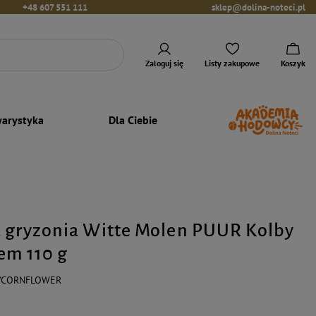
+48 607 551 111
sklep@dolina-noteci.pl
Zaloguj się
Listy zakupowe
Koszyk
arystyka
Dla Ciebie
 gryzonia Witte Molen PUUR Kolby
em 110 g
S/CORNFLOWER