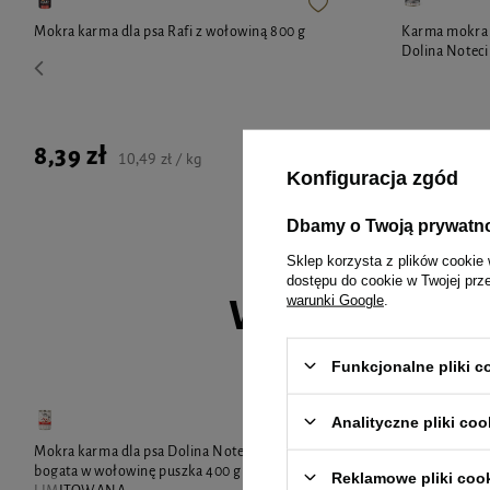
Mokra karma dla psa Rafi z wołowiną 800 g
Karma mokra d
Dolina Noteci
8,39 zł
4,99 zł
10,49 zł / kg
Konfiguracja zgód
Dbamy o Twoją prywatn
Sklep korzysta z plików cookie 
dostępu do cookie w Twojej prz
warunki Google
.
Wybrane spec
Funkcjonalne pliki 
Analityczne pliki coo
Mokra karma dla psa Dolina Noteci Premium
Mokra karma 
bogata w wołowinę puszka 400 g EDYCJA
bogata w woło
Reklamowe pliki coo