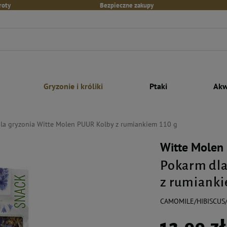
roty
Bezpieczne zakupy
Gryzonie i króliki
Ptaki
Akw
la gryzonia Witte Molen PUUR Kolby z rumiankiem 110 g
Witte Molen
Pokarm dla
z rumianki
CAMOMILE/HIBISCU
12,99 zł