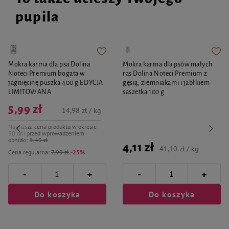
pupila
Mokra karma dla psa Dolina
Mokra karma dla psów małych
Noteci Premium bogata w
ras Dolina Noteci Premium z
jagnięcinę puszka 400 g EDYCJA
gęsią, ziemniakami i jabłkiem
LIMITOWANA
saszetka 100 g
5,99 zł
14,98 zł / kg
Najniższa cena produktu w okresie
30 dni przed wprowadzeniem
obniżki:
5,49 zł
4,11 zł
41,10 zł / kg
Cena regularna:
7,99 zł
-25%
-
-
+
+
Do koszyka
Do koszyka