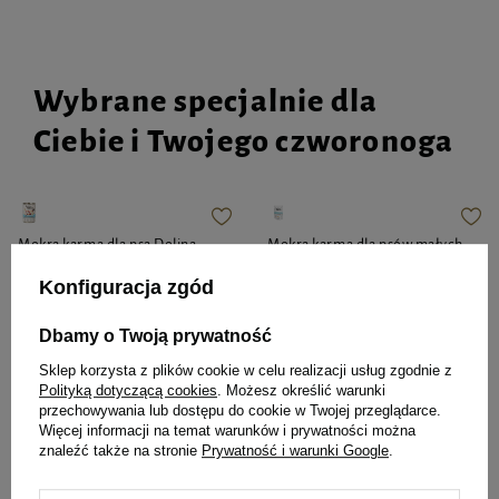
Wybrane specjalnie dla
Ciebie i Twojego czworonoga
Mokra karma dla psa Dolina
Mokra karma dla psów małych
Noteci Premium bogata w
ras Dolina Noteci Premium z
Konfiguracja zgód
jagnięcinę puszka 400 g EDYCJA
cielęcina, pomidorami i
LIMITOWANA
makaronem saszetka 100 g
Dbamy o Twoją prywatność
5,99 zł
14,98 zł / kg
Sklep korzysta z plików cookie w celu realizacji usług zgodnie z
Najniższa cena produktu w okresie
Polityką dotyczącą cookies
. Możesz określić warunki
30 dni przed wprowadzeniem
obniżki:
5,49 zł
przechowywania lub dostępu do cookie w Twojej przeglądarce.
4,11 zł
41,10 zł / kg
Więcej informacji na temat warunków i prywatności można
Cena regularna:
7,99 zł
-25%
znaleźć także na stronie
Prywatność i warunki Google
.
-
-
+
+