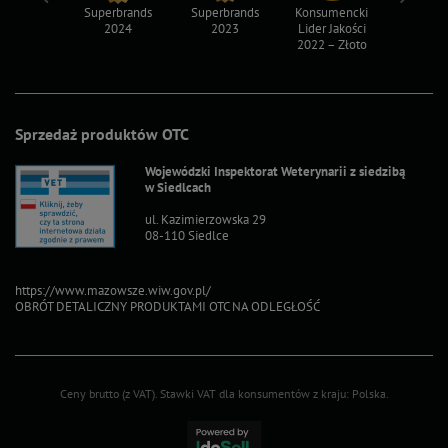
ksy 2022
Superbrands
Superbrands
Konsumencki
Konsum
2024
2023
Lider Jakości
Lider Ja
2022 – Złoto
2022 – S
Sprzedaż produktów OTC
Wojewódzki Inspektorat Weterynarii z siedzibą
w Siedlcach
ul. Kazimierzowska 29
08-110 Siedlce
https://www.mazowsze.wiw.gov.pl/
OBRÓT DETALICZNY PRODUKTAMI OTC NA ODLEGŁOŚĆ
Ceny brutto (z VAT).
Stawki VAT dla konsumentów z kraju:
Polska
.