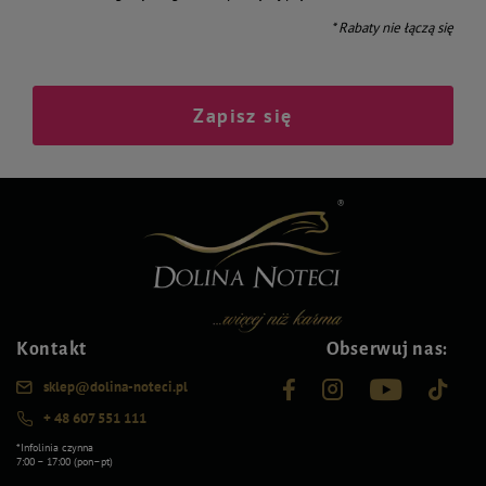
* Rabaty nie łączą się
Zapisz się
Kontakt
Obserwuj nas:
sklep@dolina-noteci.pl
+ 48 607 551 111
*Infolinia czynna
7:00 – 17:00 (pon–pt)