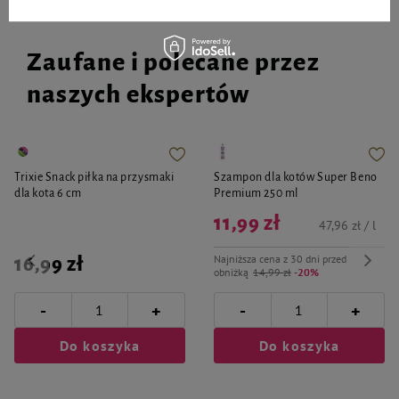
Zaufane i polecane przez
naszych ekspertów
Trixie Snack piłka na przysmaki
Szampon dla kotów Super Beno
dla kota 6 cm
Premium 250 ml
11,99 zł
47,96 zł / l
Najniższa cena z 30 dni przed
16,99 zł
obniżką
14,99 zł
-20%
-
-
+
+
Do koszyka
Do koszyka