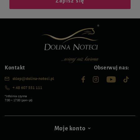
Zapisz się
Kontakt
Obserwuj nas:
sklep@dolina-noteci.pl
+ 48 607 551 111
*Infolinia czynna
7:00 – 17:00 (pon–pt)
Moje konto