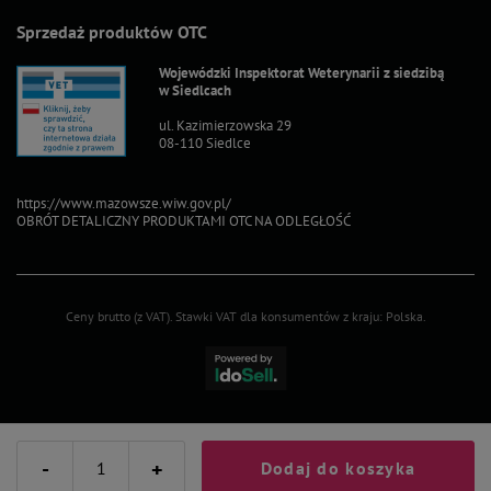
Sprzedaż produktów OTC
Wojewódzki Inspektorat Weterynarii z siedzibą
w Siedlcach
ul. Kazimierzowska 29
08-110 Siedlce
https://www.mazowsze.wiw.gov.pl/
OBRÓT DETALICZNY PRODUKTAMI OTC NA ODLEGŁOŚĆ
Ceny brutto (z VAT).
Stawki VAT dla konsumentów z kraju:
Polska
.
-
+
Dodaj do koszyka