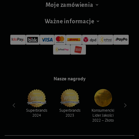
Moje zamówienia
Ważne informacje
Nasze nagrody
ksy 2022
Superbrands
Superbrands
Konsumencki
Konsum
2024
2023
Lider Jakości
Lider Ja
2022 – Złoto
2022 – S