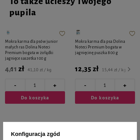
To także ucieszy Twojego
pupila
Mokra karma dla psów junior
Mokra karma dla psa Dolina
małych ras Dolina Noteci
Noteci Premium bogata w
Premium bogata w żołądki
jagnięcinę puszka 800 g
jagnięce saszetka 100 g
4,11 zł
12,35 zł
41,10 zł / kg
15,44 zł / kg
-
-
+
+
Do koszyka
Do koszyka
Konfiguracja zgód