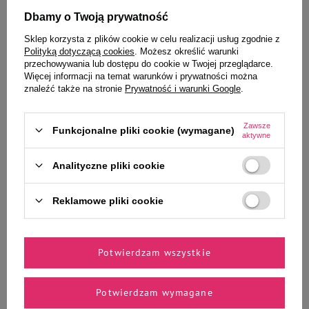
Wybrane specjalnie dla
Dbamy o Twoją prywatność
Ciebie i Twojego czworonoga
Sklep korzysta z plików cookie w celu realizacji usług zgodnie z
Polityką dotyczącą cookies
. Możesz określić warunki
przechowywania lub dostępu do cookie w Twojej przeglądarce.
Więcej informacji na temat warunków i prywatności można
znaleźć także na stronie
Prywatność i warunki Google
.
Żwirek dla kota Certech Super
Żwirek dla kota Certech Super
Benek Corn Cat Ultra Morska
Benek Compact Line 25 L
Zawsze
Funkcjonalne pliki cookie (wymagane)
Bryza 7 L
aktywne
Analityczne pliki cookie
29,99 zł
99,99 zł
4,28 zł / l
4,00 zł / l
Reklamowe pliki cookie
-
-
+
+
Do koszyka
Do koszyka
Potwierdzam wszystkie
Potwierdzam wymagane