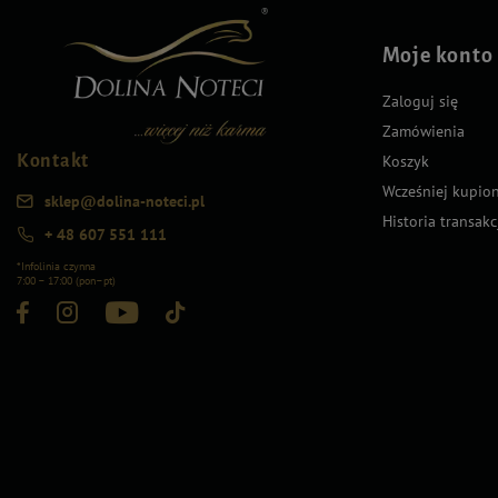
Moje konto
Zaloguj się
Zamówienia
Kontakt
Koszyk
Wcześniej kupio
sklep@dolina-noteci.pl
Historia transakc
+ 48 607 551 111
*Infolinia czynna
7:00 – 17:00 (pon–pt)