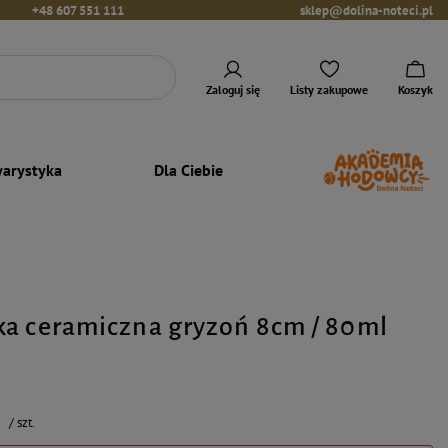
+48 607 551 111
sklep@dolina-noteci.pl
Zaloguj się
Listy zakupowe
Koszyk
arystyka
Dla Ciebie
a ceramiczna gryzoń 8cm / 80ml
ł
/
szt.