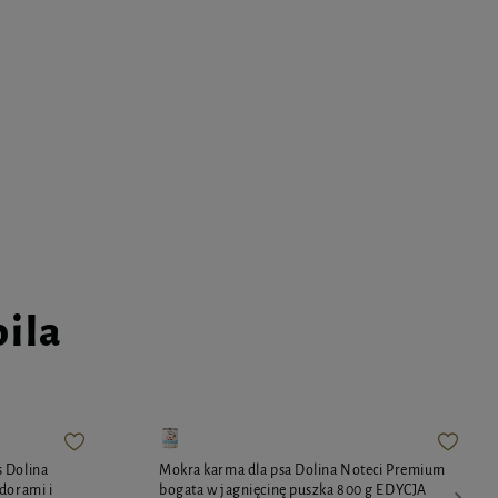
pila
 Dolina
Mokra karma dla psa Dolina Noteci Premium
dorami i
bogata w jagnięcinę puszka 800 g EDYCJA