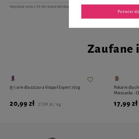
5,14 zł
3
Najniższa cena z 30 dni przed obniżką
14,99 zł
-33%
Potwierd
Zaufane 
Pokarm dla szczura Vitapol Expert 750g
Pokarm dla c
Mieszanka - 
20,99 zł
17,99 zł
27,99 zł / kg