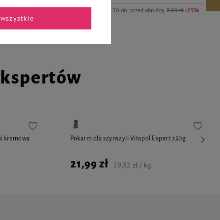
Najniższa cena z 30 dni przed obniżką
7,99 zł
-25%
wszystkie
ekspertów
ok kremowa
Pokarm dla szynszyli Vitapol Expert 750g
21,99 zł
29,32 zł / kg