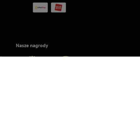
Nasze nagrody
rands
Superbrands
Konsumencki
Konsumencki
Top For D
24
2023
Lider Jakości
Lider Jakości
2023
2022 – Złoto
2022 – Srebro