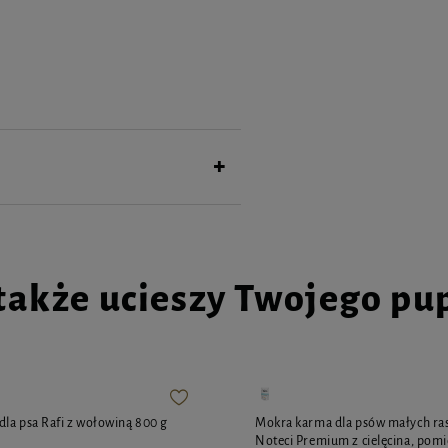
znie podany posiłek!
także ucieszy Twojego pu
la psa Rafi z wołowiną 800 g
Mokra karma dla psów małych ras
Noteci Premium z cielęcina, pomi