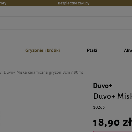
roty
Bezpieczne zakupy
Gryzonie i króliki
Ptaki
Akw
Duvo+ Miska ceramiczna gryzoń 8cm / 80ml
Duvo+
Duvo+ Misk
10263
18,90 z