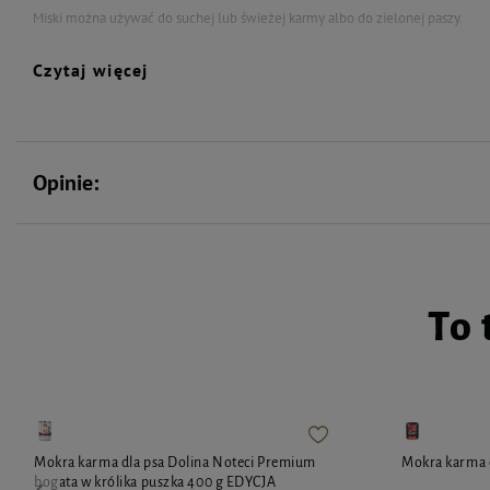
Miski można używać do suchej lub świeżej karmy albo do zielonej paszy.
To obowiązkowy dodatek do klatki, aby Twój mały pupil miał ładnie i higienic
Czytaj więcej
Opinie:
To 
Mokra karma dla psa Dolina Noteci Premium
Mokra karma d
bogata w królika puszka 400 g EDYCJA