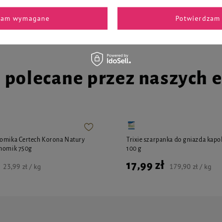
4,11 zł
4,27 zł / kg
41,10 zł / kg
zam wymagane
Potwierdzam 
i polecane przez naszych 
homika Certech Korona Natury
Trixie szarpanka do gniazda kap
Chomik 750g
100 g
17,99 zł
23,99 zł / kg
179,90 zł / kg