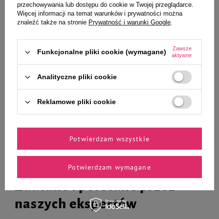
przechowywania lub dostępu do cookie w Twojej przeglądarce.
Więcej informacji na temat warunków i prywatności można
znaleźć także na stronie
Prywatność i warunki Google
.
Trixie fotelik samochodowy dla
Szampon dla psów Champ-
psa/kota czarny/szary 45 × 28 ×
Richer dla sierści szorstkiej 250
40 cm
ml
Zawsze
Funkcjonalne pliki cookie (wymagane)
aktywne
286,99 zł
33,50 zł
134,00 zł / l
Analityczne pliki cookie
-
-
+
+
Reklamowe pliki cookie
Do koszyka
Do koszyka
Potwierdzam wszystkie
Potwierdzam wymagane
Zaufane i polecane przez
naszych ekspertów