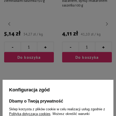
ziemniakami saszetka 150 g
bażantem, dynią i makaronem
saszetka 100 g
5,14 zł
4,11 zł
34,27 zł / kg
41,10 zł / kg
-
-
+
+
Do koszyka
Do koszyka
Konfiguracja zgód
Wybrane specjalnie dla
Dbamy o Twoją prywatność
Ciebie i Twojego czworonoga
Sklep korzysta z plików cookie w celu realizacji usług zgodnie z
Polityką dotyczącą cookies
. Możesz określić warunki