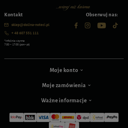
Kontakt
Obserwuj nas:
sklep@dolina-noteci.pl
+ 48 607 551 111
*Infolinia czynna
7:00 – 17:00 (pon–pt)
Moje konto
Moje zamówienia
Ważne informacje