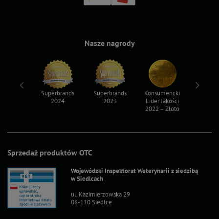
Nasze nagrody
ksy 2022
Superbrands
Superbrands
Konsumencki
Konsum
2024
2023
Lider Jakości
Lider Ja
2022 – Złoto
2022 – S
Sprzedaż produktów OTC
Wojewódzki Inspektorat Weterynarii z siedzibą
w Siedlcach
ul. Kazimierzowska 29
08-110 Siedlce