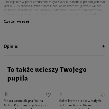
Powstają one w procesie suszenia mięsa z kaczki i banana w proporcjach 75%
kaczki i 25% banana. Ciastka Milord Meat Cookies zachowują swoje walory
smakowo-zapachowe, bez potrzeby dodawania do nich konserwantów czy
barwników, są bezpieczne nawet dla czworonogów z alergiami, a białko w
nich zawarte jest łatwo przyswajalne.
Czytaj więcej
Opinie:
To także ucieszy Twojego
pupila
Mokra karma dla psa Dolina
Mokra karma dla psów małych
Noteci Premium bogata w gęś z
ras Dolina Noteci Premium z