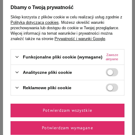
Dbamy o Twoją prywatność
Sklep korzysta z plików cookie w celu realizacji usług zgodnie z
Polityką dotyczącą cookies
. Możesz określić warunki
przechowywania lub dostępu do cookie w Twojej przeglądarce.
Wybrane specjalnie dla
Więcej informacji na temat warunków i prywatności można
znaleźć także na stronie
Prywatność i warunki Google
.
Ciebie i Twojego czworonoga
Zawsze
Funkcjonalne pliki cookie (wymagane)
aktywne
Analityczne pliki cookie
Milord Przysmak dla psa indyk
Milord Ciastka dla psa kurczak i
płaty 80 g
gruszka 80 g
23,99 zł
20,99 zł
Reklamowe pliki cookie
299,88 zł / kg
262,38 zł / kg
-
-
+
+
Potwierdzam wszystkie
Do koszyka
Do koszyka
Potwierdzam wymagane