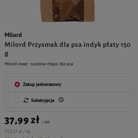
Milord
Milord Przysmak dla psa indyk płaty 150
g
Milord meat - suszone mięso dla psa
Zakup jednorazowy
Subskrypcja
37,99 zł
/
szt.
253,27 zł / kg