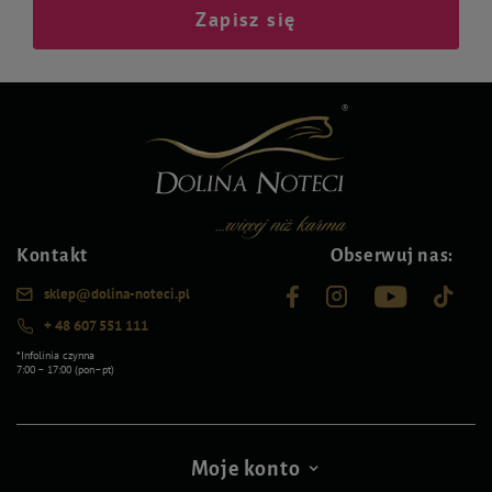
Zapisz się
Kontakt
Obserwuj nas:
sklep@dolina-noteci.pl
+ 48 607 551 111
*Infolinia czynna
7:00 – 17:00 (pon–pt)
Moje konto