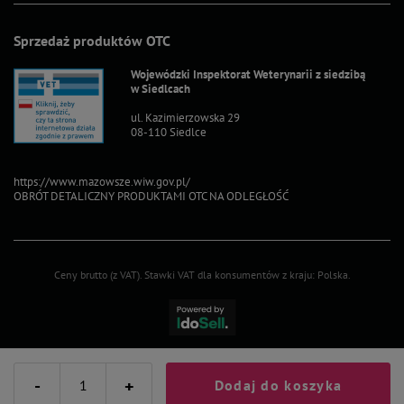
Sprzedaż produktów OTC
Wojewódzki Inspektorat Weterynarii z siedzibą
w Siedlcach
ul. Kazimierzowska 29
08-110 Siedlce
https://www.mazowsze.wiw.gov.pl/
OBRÓT DETALICZNY PRODUKTAMI OTC NA ODLEGŁOŚĆ
Ceny brutto (z VAT).
Stawki VAT dla konsumentów z kraju:
Polska
.
-
+
Dodaj do koszyka