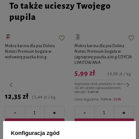
To także ucieszy Twojego
pupila
Mokra karma dla psa Dolina
Mokra karma dla psa Dolina
Noteci Premium bogata w
Noteci Premium bogata w
wołowinę puszka 800 g
jagnięcinę puszka 400 g EDYCJA
LIMITOWANA
5,99 zł
14,98 zł / kg
Najniższa cena produktu w okresie
30 dni przed wprowadzeniem
obniżki:
5,49 zł
12,35 zł
15,44 zł / kg
Cena regularna:
7,99 zł
-25%
-
-
+
+
Do koszyka
Do koszyka
Konfiguracja zgód