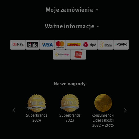
Moje zamówienia
Ważne informacje
Nasze nagrody
ksy 2022
Superbrands
Superbrands
Konsumencki
Konsum
2024
2023
Lider Jakości
Lider Ja
2022 – Złoto
2022 – S