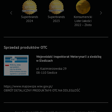
ksy 2022
Superbrands
Superbrands
Konsumencki
Konsum
2024
2023
Lider Jakości
Lider Ja
2022 – Złoto
2022 – S
Sprzedaż produktów OTC
Wojewódzki Inspektorat Weterynarii z siedzibą
w Siedlcach
ul. Kazimierzowska 29
08-110 Siedlce
https://www.mazowsze.wiw.gov.pl/
OBRÓT DETALICZNY PRODUKTAMI OTC NA ODLEGŁOŚĆ