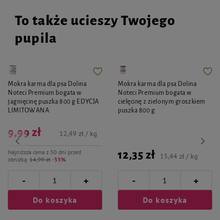
To także ucieszy Twojego
pupila
Mokra karma dla psa Dolina
Mokra karma dla psa Dolina
Noteci Premium bogata w
Noteci Premium bogata w
jagnięcinę puszka 800 g EDYCJA
cielęcinę z zielonym groszkiem
LIMITOWANA
puszka 800 g
9,99 zł
12,49 zł / kg
Najniższa cena z 30 dni przed
12,35 zł
15,44 zł / kg
obniżką
14,99 zł
-33%
-
-
+
+
Do koszyka
Do koszyka