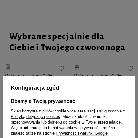
Wybrane specjalnie dla
Ciebie i Twojego czworonoga
Mokra karma dla psa Dolina
Mokra karma dla psa Dolina
Noteci Premium bogata w
Noteci Premium bogata w
Konfiguracja zgód
jagnięcinę puszka 800 g EDYCJA
królika z żurawiną puszka 800 g
LIMITOWANA
Dbamy o Twoją prywatność
9,99 zł
Sklep korzysta z plików cookie w celu realizacji usług zgodnie z
12,49 zł / kg
Polityką dotyczącą cookies
. Możesz określić warunki
przechowywania lub dostępu do cookie w Twojej przeglądarce.
Najniższa cena z 30 dni przed
12,35 zł
15,44 zł / kg
Więcej informacji na temat warunków i prywatności można
obniżką
14,99 zł
-33%
znaleźć także na stronie
Prywatność i warunki Google
.