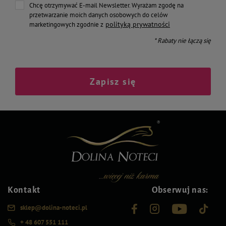
Chcę otrzymywać E-mail Newsletter. Wyrażam zgodę na
przetwarzanie moich danych osobowych do celów
polityką prywatności
marketingowych zgodnie z
* Rabaty nie łączą się
Zapisz się
Kontakt
Obserwuj nas:
sklep@dolina-noteci.pl
+ 48 607 551 111