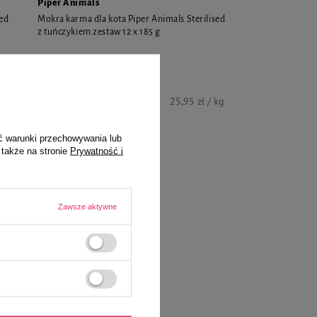
Piper Animals
sed
Mokra karma dla kota Piper Animals Sterilised
z tuńczykiem zestaw 12 x 185 g
57,60 zł
kg
25,95 zł / kg
ć warunki przechowywania lub
 także na stronie
Prywatność i
Zawsze aktywne