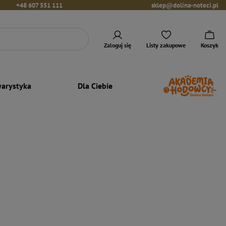
+48 607 551 111
sklep@dolina-noteci.pl
Zaloguj się
Listy zakupowe
Koszyk
arystyka
Dla Ciebie