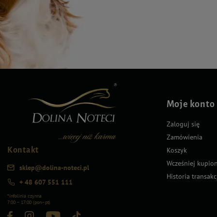
Moje konto
Zaloguj się
Zamówienia
Kontakt
Koszyk
Wcześniej kupio
sklep@dolina-noteci.pl
Historia transakc
+ 48 607 551 111
*Infolinia czynna
7:00 – 17:00 (pon–pt)