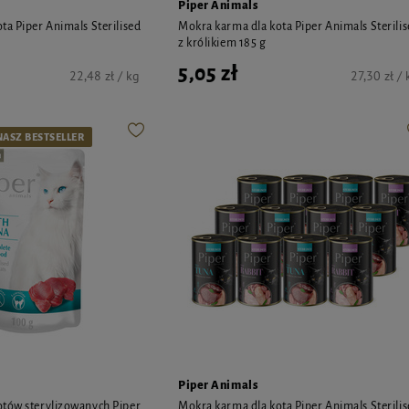
Piper Animals
ta Piper Animals Sterilised
Mokra karma dla kota Piper Animals Sterili
z królikiem 185 g
5,05 zł
22,48 zł / kg
27,30 zł / 
NASZ BESTSELLER
Piper Animals
tów sterylizowanych Piper
Mokra karma dla kota Piper Animals Sterili