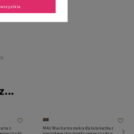
wszystkie
kg
...
arna z
MAU Mus Karma mokra dla kota kaczka z
estaw 10 x 85
tymiankiem i kocimiętką zestaw 10 x 85 g