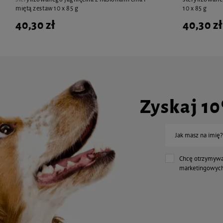
miętą zestaw 10 x 85 g
10 x 85 g
40,30 zł
40,30 zł
Zyskaj 1
Jak masz na imię?
Chcę otrzymywa
marketingowych