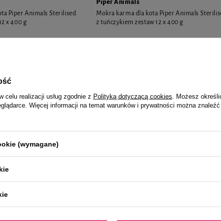
Piper Animals
ta Piper Animals Sterilised
Mokra karma dla kota Piper Animals Sterili
12 x 400 g
z tuńczykiem zestaw 12 x 400 g
102,48 zł
21,35 zł / kg
21,35 zł / 
ość
w celu realizacji usług zgodnie z
Polityką dotyczącą cookies
. Możesz określi
eglądarce. Więcej informacji na temat warunków i prywatności można znaleźć
cookie (wymagane)
kie
kie