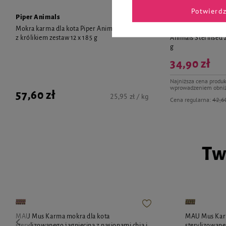
Potwierd
Piper Animals
Piper Animals
Mokra karma dla kota Piper Animals Sterilised
Mokra karma dla ko
z królikiem zestaw 12 x 185 g
Animals Sterilised 
g
34,90 zł
Najniższa cena produk
wprowadzeniem obniż
57,60 zł
25,95 zł / kg
Cena regularna:
42,60
Tw
MAU Mus Karma mokra dla kota
MAU Mus Karm
sterylizowanego jagnięcina z nasionami chia i
sterylizowane