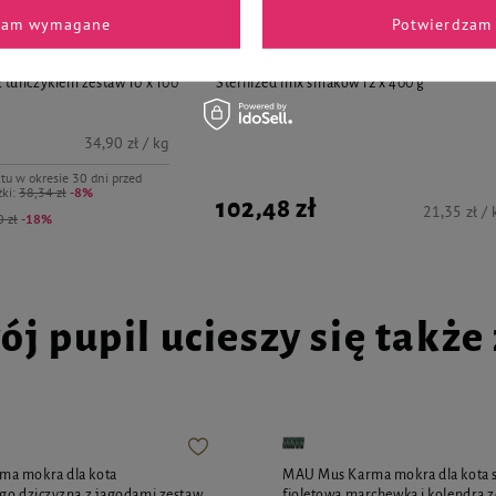
zam wymagane
Potwierdzam 
Piper Animals
tów sterylizowanych Piper
Mokra karma dla kota Piper Animals Adult
z tuńczykiem zestaw 10 x 100
Sterilized mix smaków 12 x 400 g
34,90 zł / kg
tu w okresie 30 dni przed
ki:
38,34 zł
-8%
102,48 zł
21,35 zł / 
 zł
-18%
ój pupil ucieszy się także z
a mokra dla kota
MAU Mus Karma mokra dla kota s
go dziczyzna z jagodami zestaw
fioletową marchewką i kolendrą z