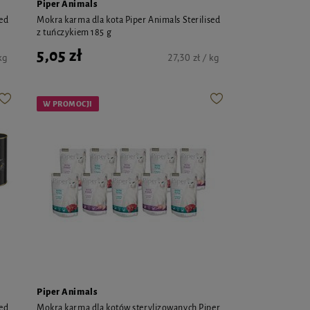
Piper Animals
sed
Mokra karma dla kota Piper Animals Sterilised
z tuńczykiem 185 g
5,05 zł
kg
27,30 zł / kg
W PROMOCJI
Piper Animals
sed
Mokra karma dla kotów sterylizowanych Piper