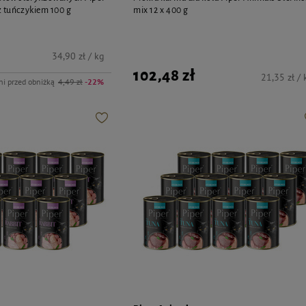
z tuńczykiem 100 g
mix 12 x 400 g
34,90 zł / kg
102,48 zł
21,35 zł / 
ni przed obniżką
4,49 zł
-22%