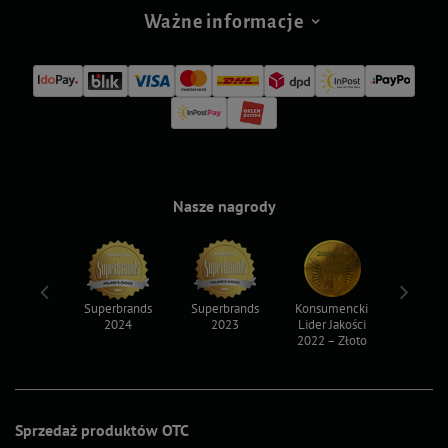
Ważne informacje
Nasze nagrody
ksy 2022
Superbrands
Superbrands
Konsumencki
Konsum
2024
2023
Lider Jakości
Lider Ja
2022 – Złoto
2022 – S
Sprzedaż produktów OTC