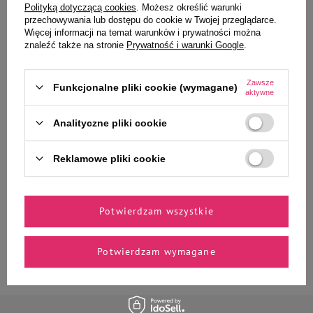
-
-
+
+
Polityką dotyczącą cookies
. Możesz określić warunki
przechowywania lub dostępu do cookie w Twojej przeglądarce.
Do koszyka
Do koszyka
Więcej informacji na temat warunków i prywatności można
znaleźć także na stronie
Prywatność i warunki Google
.
Zawsze
Funkcjonalne pliki cookie (wymagane)
aktywne
Twój pupil ucieszy się także
z...
Analityczne pliki cookie
Reklamowe pliki cookie
MAU Mus Karma mokra dla kota
MAU Mus Karma mokra dla kota
sterylizowanego jagnięcina z
sterylizowanego dziczyzna z
Potwierdzam wszystkie
nasionami chia i miętą zestaw 10
jagodami zestaw 10 x 85 g
x 85 g
40,30 zł
40,30 zł
Potwierdzam wymagane