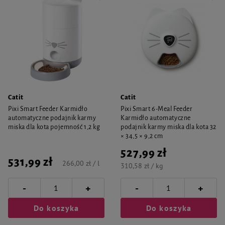
Catit
Catit
Pixi Smart Feeder Karmidło
Pixi Smart 6-Meal Feeder
automatyczne podajnik karmy
Karmidło automatyczne
miska dla kota pojemność 1,2 kg
podajnik karmy miska dla kota 32
× 34,5 × 9,2 cm
527,99 zł
531,99 zł
266,00 zł / l
310,58 zł / kg
-
-
+
+
Do koszyka
Do koszyka