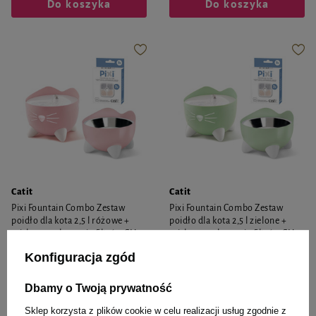
Do koszyka
Do koszyka
Catit
Catit
Pixi Fountain Combo Zestaw
Pixi Fountain Combo Zestaw
poidło dla kota 2,5 l różowe +
poidło dla kota 2,5 l zielone +
miska + opakowanie filtrów CH-
miska + opakowanie filtrów CH-
7216 gratis
7216 gratis
Konfiguracja zgód
229,99 zł
229,99 zł
229,99 zł / szt.
229,99 zł / szt.
Dbamy o Twoją prywatność
Sklep korzysta z plików cookie w celu realizacji usług zgodnie z