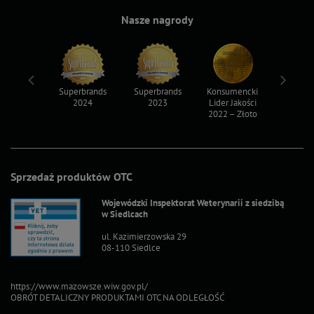
Nasze nagrody
ksy 2022
Superbrands
Superbrands
Konsumencki
Konsum
2024
2023
Lider Jakości
Lider Ja
2022 – Złoto
2022 – S
Sprzedaż produktów OTC
Wojewódzki Inspektorat Weterynarii z siedzibą
w Siedlcach
ul. Kazimierzowska 29
08-110 Siedlce
https://www.mazowsze.wiw.gov.pl/
OBRÓT DETALICZNY PRODUKTAMI OTC NA ODLEGŁOŚĆ