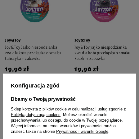
Joy&Toy
Joy&Toy
Joy&Toy Jajko niespodzianka
Joy&Toy jajko niespodzianka
2w1 dla kota przekąska o smaku
2w1 dla kota przekąska o smaku
tuńczyka + zabawka
kaczki + zabawka
19,90 zł
19,90 zł
-
-
+
+
Konfiguracja zgód
Do koszyka
Do koszyka
Dbamy o Twoją prywatność
Sklep korzysta z plików cookie w celu realizacji usług zgodnie z
Polityką dotyczącą cookies
. Możesz określić warunki
przechowywania lub dostępu do cookie w Twojej przeglądarce.
Więcej informacji na temat warunków i prywatności można
Twój pupil ucieszy się także
znaleźć także na stronie
Prywatność i warunki Google
.