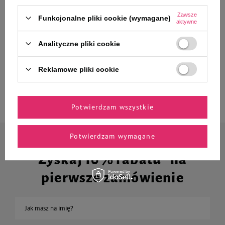
z...
Zawsze
Funkcjonalne pliki cookie (wymagane)
aktywne
Analityczne pliki cookie
MAU Mus Karma mokra dla kota
MAU Mus Karma mokra dla kota
sterylizowanego jagnięcina z
sterylizowanego dziczyzna z
nasionami chia i miętą zestaw 10
jagodami zestaw 10 x 85 g
Reklamowe pliki cookie
x 85 g
40,30 zł
40,30 zł
Potwierdzam wszystkie
Potwierdzam wymagane
Zapisz się do naszego newslettera
Zyskaj 10% rabatu* na
pierwsze zamówienie
Jak masz na imię?