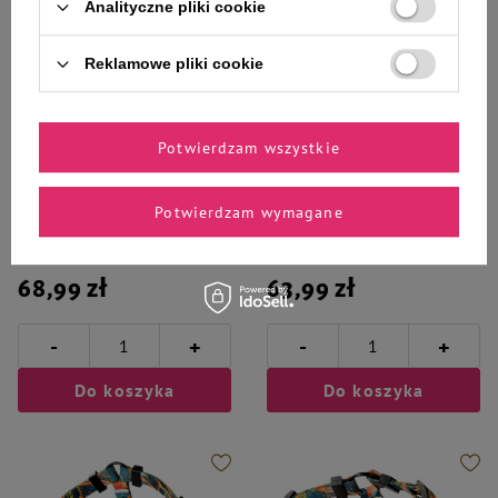
Analityczne pliki cookie
Reklamowe pliki cookie
Potwierdzam wszystkie
Dolina Design
Dolina Design
Potwierdzam wymagane
Dolina Noteci Szelki dla psa
Dolina Noteci Szelki dla psa
Guard Comfort Tropikalna
Guard Comfort Kwiatowy
Przygoda L
Zakątek M
68,99 zł
63,99 zł
-
-
+
+
Do koszyka
Do koszyka