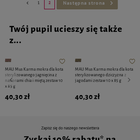
Następna strona
1
2
Twój pupil ucieszy się także
z...
MAU Mus Karma mokra dla kota
MAU Mus Karma mokra dla kota
sterylizowanego jagnięcina z
sterylizowanego dziczyzna z
nasionami chia i miętą zestaw 10
jagodami zestaw 10 x 85 g
x 85 g
40,30 zł
40,30 zł
Zapisz się do naszego newslettera
Zyskaj 10% rabatu* na