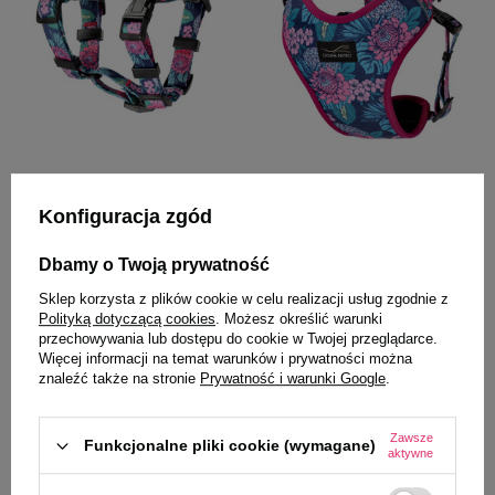
Dolina Design
Dolina Design
Dolina Noteci Szelki dla psa
Dolina Noteci Szelki dla psa
Konfiguracja zgód
Guard Classic Kwiatowy Zakątek
Guard Comfort Kwiatowy
S
Zakątek L
Dbamy o Twoją prywatność
39,49 zł
68,99 zł
Sklep korzysta z plików cookie w celu realizacji usług zgodnie z
Polityką dotyczącą cookies
. Możesz określić warunki
-
-
+
+
przechowywania lub dostępu do cookie w Twojej przeglądarce.
Więcej informacji na temat warunków i prywatności można
znaleźć także na stronie
Prywatność i warunki Google
.
Do koszyka
Do koszyka
Zawsze
Funkcjonalne pliki cookie (wymagane)
aktywne