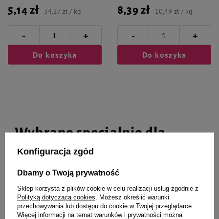
5,14 zł
8,39 zł
34,27 zł / kg
10,49 zł / kg
-
-
+
+
Do koszyka
Do koszyka
Wybrane specjalnie dla
Ciebie i Twojego czworonoga
Konfiguracja zgód
Dbamy o Twoją prywatność
Sklep korzysta z plików cookie w celu realizacji usług zgodnie z
Naklejka Vlepka Dolina Noteci
Buba Owca Szarpak długi dla psa
Polityką dotyczącą cookies
. Możesz określić warunki
Pasjonat Długich Drzemek
L 80 cm
przechowywania lub dostępu do cookie w Twojej przeglądarce.
Więcej informacji na temat warunków i prywatności można