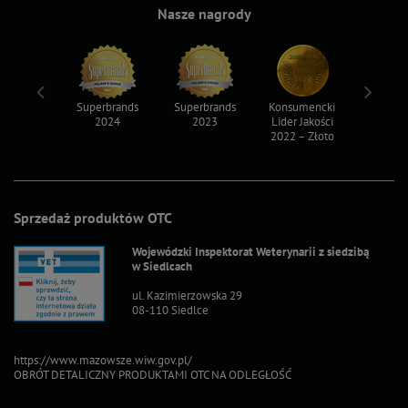
Nasze nagrody
ksy 2022
Superbrands
Superbrands
Konsumencki
Konsum
2024
2023
Lider Jakości
Lider Ja
2022 – Złoto
2022 – S
Sprzedaż produktów OTC
Wojewódzki Inspektorat Weterynarii z siedzibą
w Siedlcach
ul. Kazimierzowska 29
08-110 Siedlce
https://www.mazowsze.wiw.gov.pl/
OBRÓT DETALICZNY PRODUKTAMI OTC NA ODLEGŁOŚĆ