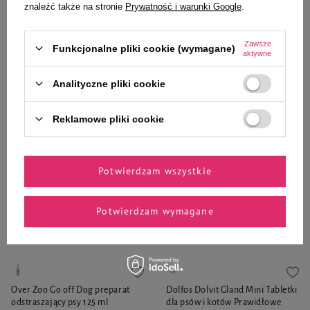
znaleźć także na stronie
Prywatność i warunki Google
.
2,99 zł
88,99 zł
88,99 zł / szt.
Zawsze
Funkcjonalne pliki cookie (wymagane)
aktywne
-
-
+
+
Analityczne pliki cookie
Do koszyka
Do koszyka
Reklamowe pliki cookie
Potwierdzam wszystkie
Zaufane i polecane przez
Potwierdzam wymagane
naszych ekspertów
Over Zoo Go off Dog preparat
Dolfos Dolvit Gland Mini Tabletki
odstraszający psy 125 ml
dla psów i kotów Prawidłowe