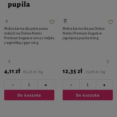
pupila
Grawer wykonywany jest wyłącznie na tylnej stronie zawieszki. Uwaga!
Produkt personalizowany nie podlega zwrotowi.
Mokra karma dla psów junior
Mokra karma dla psa Dolina
małych ras Dolina Noteci
Noteci Premium bogata w
Premium bogata w serca z indyka
jagnięcinę puszka 800 g
z wątróbką z gęsi 100 g
4,11 zł
12,35 zł
41,10 zł / kg
15,44 zł / kg
-
-
+
+
Do koszyka
Do koszyka