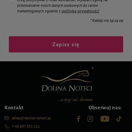
przetwarzanie moich danych osobowych do celów
polityką prywatności
marketingowych zgodnie z
* Rabaty nie łączą się
Zapisz się
Kontakt
Obserwuj nas:
sklep@dolina-noteci.pl
+ 48 607 551 111