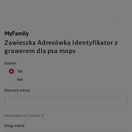
MyFamily
Zawieszka Adresówka Identyfikator z
grawerem dla psa mops
Grawer
Tak
Nie
Pierwszy wiersz
Maksymalna ilość znaków 15
Drugi wiersz