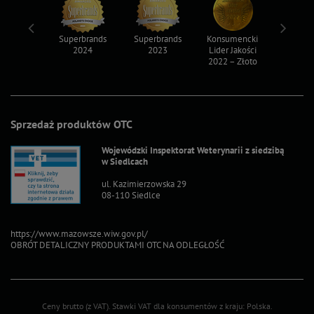
ksy 2022
Superbrands
Superbrands
Konsumencki
Konsum
2024
2023
Lider Jakości
Lider Ja
2022 – Złoto
2022 – S
Sprzedaż produktów OTC
Wojewódzki Inspektorat Weterynarii z siedzibą
w Siedlcach
ul. Kazimierzowska 29
08-110 Siedlce
https://www.mazowsze.wiw.gov.pl/
OBRÓT DETALICZNY PRODUKTAMI OTC NA ODLEGŁOŚĆ
Ceny brutto (z VAT).
Stawki VAT dla konsumentów z kraju:
Polska
.