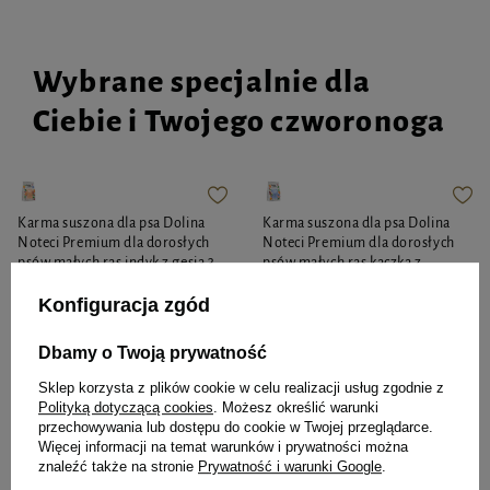
Wybrane specjalnie dla
Ciebie i Twojego czworonoga
Karma suszona dla psa Dolina
Karma suszona dla psa Dolina
Noteci Premium dla dorosłych
Noteci Premium dla dorosłych
psów małych ras indyk z gęsią 3
psów małych ras kaczka z
kg
królikiem 3 kg
Konfiguracja zgód
Dbamy o Twoją prywatność
70,03 zł
70,03 zł
23,34 zł / kg
23,34 zł / kg
Sklep korzysta z plików cookie w celu realizacji usług zgodnie z
Polityką dotyczącą cookies
. Możesz określić warunki
przechowywania lub dostępu do cookie w Twojej przeglądarce.
-
-
+
+
Więcej informacji na temat warunków i prywatności można
znaleźć także na stronie
Prywatność i warunki Google
.
Do koszyka
Do koszyka