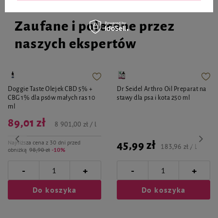
Zaufane i polecane przez
naszych ekspertów
Doggie Taste Olejek CBD 5% +
Dr Seidel Arthro Oil Preparat na
CBG 1% dla psów małych ras 10
stawy dla psa i kota 250 ml
ml
89,01 zł
8 901,00 zł / l
Najniższa cena z 30 dni przed
45,99 zł
183,96 zł / l
obniżką
98,90 zł
-10%
-
-
+
+
Do koszyka
Do koszyka