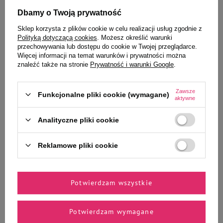
Ciebie i Twojego czworonoga
Dbamy o Twoją prywatność
Sklep korzysta z plików cookie w celu realizacji usług zgodnie z
Polityką dotyczącą cookies
. Możesz określić warunki
przechowywania lub dostępu do cookie w Twojej przeglądarce.
Więcej informacji na temat warunków i prywatności można
Over Horse Electro Horse
Over Horse Electro Liquid Płyn
znaleźć także na stronie
Prywatność i warunki Google
.
Rozpuszczalne elektrolity w
suplement wyrównujący
proszku suplement dla koni 7,5
elektrolity dla koni 1 l
kg
Zawsze
Funkcjonalne pliki cookie (wymagane)
aktywne
349,20 zł
0,05 zł / g
Analityczne pliki cookie
Najniższa cena z 30 dni przed
101,85 zł
101,85 zł / l
obniżką
436,50 zł
-20%
Reklamowe pliki cookie
-
-
+
+
Do koszyka
Do koszyka
Potwierdzam wszystkie
Potwierdzam wymagane