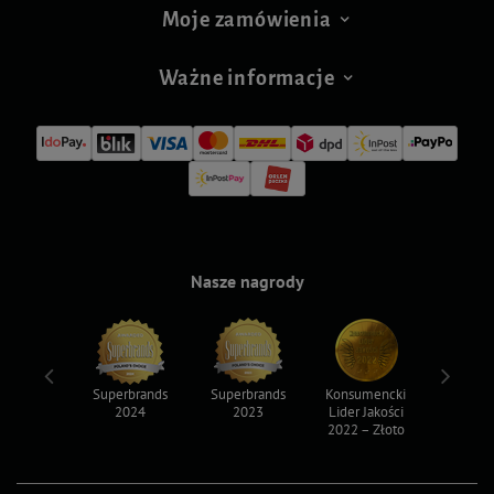
Moje zamówienia
Ważne informacje
Nasze nagrody
ksy 2022
Superbrands
Superbrands
Konsumencki
Konsum
2024
2023
Lider Jakości
Lider Ja
2022 – Złoto
2022 – S