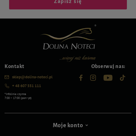
Zapisz się
Kontakt
Obserwuj nas:
sklep@dolina-noteci.pl
+ 48 607 551 111
*Infolinia czynna
7:00 – 17:00 (pon–pt)
Moje konto