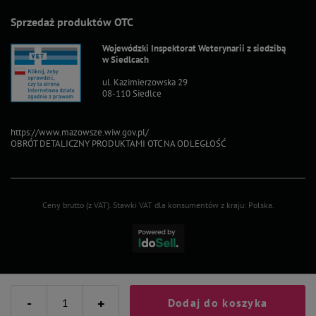
Sprzedaż produktów OTC
Wojewódzki Inspektorat Weterynarii z siedzibą
w Siedlcach
ul. Kazimierzowska 29
08-110 Siedlce
https://www.mazowsze.wiw.gov.pl/
OBRÓT DETALICZNY PRODUKTAMI OTC NA ODLEGŁOŚĆ
Ceny brutto (z VAT).
Stawki VAT dla konsumentów z kraju:
Polska
.
-
+
Dodaj do koszyka