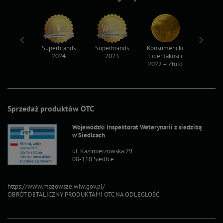
ksy 2022
Superbrands
Superbrands
Konsumencki
Konsum
2024
2023
Lider Jakości
Lider Ja
2022 – Złoto
2022 – S
Sprzedaż produktów OTC
Wojewódzki Inspektorat Weterynarii z siedzibą
w Siedlcach
ul. Kazimierzowska 29
08-110 Siedlce
https://www.mazowsze.wiw.gov.pl/
OBRÓT DETALICZNY PRODUKTAMI OTC NA ODLEGŁOŚĆ