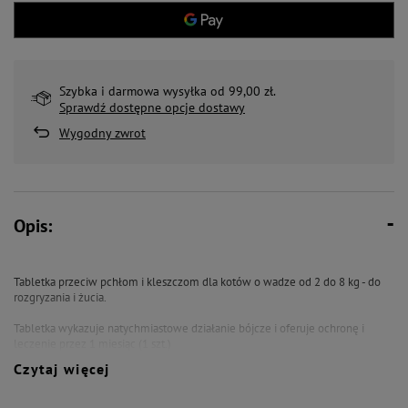
Szybka i darmowa wysyłka od 99,00 zł.
Sprawdź dostępne opcje dostawy
Wygodny zwrot
Opis:
Tabletka przeciw pchłom i kleszczom dla kotów o wadze od 2 do 8 kg - do
rozgryzania i żucia.
Tabletka wykazuje natychmiastowe działanie bójcze i oferuje ochronę i
leczenie przez 1 miesiąc (1 szt.)
Czytaj więcej
Opakowanie zawiera 1 małą tabletkę przeciw kleszczom i pchłom AdTab™
48 mg dla kotów o wadze od 2 do 8 kg.