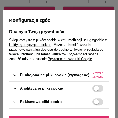
-
-
+
+
Do koszyka
Do koszyka
Konfiguracja zgód
Dbamy o Twoją prywatność
Sklep korzysta z plików cookie w celu realizacji usług zgodnie z
Polityką dotyczącą cookies
. Możesz określić warunki
przechowywania lub dostępu do cookie w Twojej przeglądarce.
Zaufane i polecane przez
Więcej informacji na temat warunków i prywatności można
znaleźć także na stronie
Prywatność i warunki Google
.
naszych ekspertów
Zawsze
Funkcjonalne pliki cookie (wymagane)
aktywne
Zawieszka Adresówka
Dolfos ChitoFos na problemy z
Analityczne pliki cookie
Identyfikator z grawerem dla psa
nerkami dla psów i kotów 60 g
i kota duża czarno złota kość
Reklamowe pliki cookie
glam
116,90 zł
21,99 zł
366,50 zł / kg