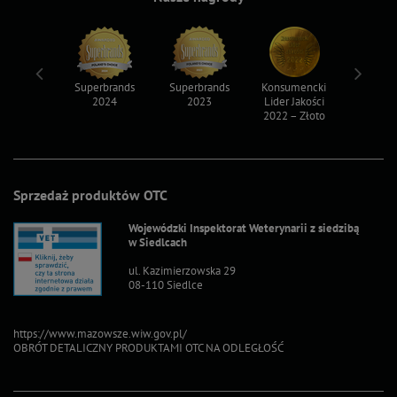
ksy 2022
Superbrands
Superbrands
Konsumencki
Konsum
2024
2023
Lider Jakości
Lider Ja
2022 – Złoto
2022 – S
Sprzedaż produktów OTC
Wojewódzki Inspektorat Weterynarii z siedzibą
w Siedlcach
ul. Kazimierzowska 29
08-110 Siedlce
https://www.mazowsze.wiw.gov.pl/
OBRÓT DETALICZNY PRODUKTAMI OTC NA ODLEGŁOŚĆ