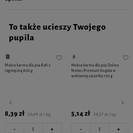
To także ucieszy Twojego
pupila
Mokra karma dla psa Rafi z
Mokra karma dla psa Dolina
jagnięciną 800 g
Noteci Premium bogata w
wołowinę saszetka 150 g
8,39 zł
5,14 zł
10,49 zł / kg
34,27 zł / kg
-
-
+
+