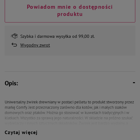
Powiadom mnie o dostępności
produktu
Szybka i darmowa wysyłka od 99,00 zł.
Wygodny zwrot
Opis:
Uniwersalny żwirek drewniany w postaci pelletu to produkt stworzony przez
markę Comfy. Jest przeznaczony zarówno dla kotów, jak i małych ssaków
domowych oraz ptaków. Można go stosować w kuwetach tradycyjnych i w
klatkach. Wszystko za sprawą jego naturalności. W składzie na próżno szukać
wybielaczy i innych sztucznych składników. Żwirek jest bardzo wydajny, a
ponadto ma przyjemny, drzewny aromat. Co ważne, neutralizuje on przykre
Czytaj więcej
zapachy z ekskrementów zwierząt. Produkt nie pyli i nie przyczepia się do
łapek. Sprawdzi się świetnie w przypadku kotów o długiej sierści.