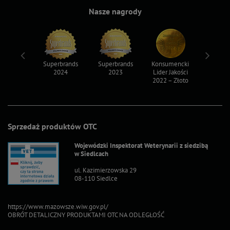
Nasze nagrody
ksy 2022
Superbrands
Superbrands
Konsumencki
Konsum
2024
2023
Lider Jakości
Lider Ja
2022 – Złoto
2022 – S
Sprzedaż produktów OTC
Wojewódzki Inspektorat Weterynarii z siedzibą
w Siedlcach
ul. Kazimierzowska 29
08-110 Siedlce
https://www.mazowsze.wiw.gov.pl/
OBRÓT DETALICZNY PRODUKTAMI OTC NA ODLEGŁOŚĆ