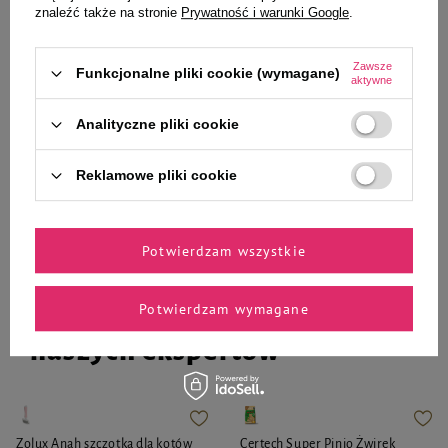
znaleźć także na stronie
Prywatność i warunki Google
.
4,99 zł
12,35 zł
26,97 zł / kg
15,44 zł / kg
Zawsze
Funkcjonalne pliki cookie (wymagane)
aktywne
-
-
+
+
Analityczne pliki cookie
Do koszyka
Do koszyka
Reklamowe pliki cookie
Potwierdzam wszystkie
Potwierdzam wymagane
Zaufane i polecane przez
naszych ekspertów
Zolux Anah szczotka dla kotów
Certech Super Pinio Żwirek