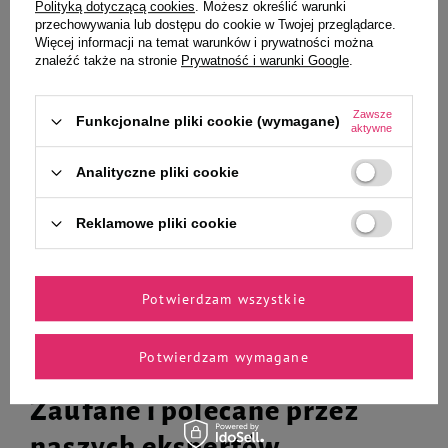
Polityką dotyczącą cookies
. Możesz określić warunki
przechowywania lub dostępu do cookie w Twojej przeglądarce.
Więcej informacji na temat warunków i prywatności można
znaleźć także na stronie
Prywatność i warunki Google
.
Over Zoo Perfumy dla psów o
Dr Seidel Ewaporyzator dla psów
zapachu arbuza 150 ml
37 ml
Zawsze
Funkcjonalne pliki cookie (wymagane)
aktywne
28,99 zł
67,90 zł
193,27 zł / l
1 835,14 zł / l
Analityczne pliki cookie
-
-
+
+
Reklamowe pliki cookie
Do koszyka
Do koszyka
Potwierdzam wszystkie
Potwierdzam wymagane
Zaufane i polecane przez
naszych ekspertów