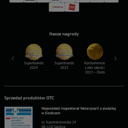
Nasze nagrody
ksy 2022
Superbrands
Superbrands
Konsumencki
Konsum
2024
2023
Lider Jakości
Lider Ja
2022 – Złoto
2022 – S
Sprzedaż produktów OTC
Wojewódzki Inspektorat Weterynarii z siedzibą
w Siedlcach
ul. Kazimierzowska 29
08-110 Siedlce