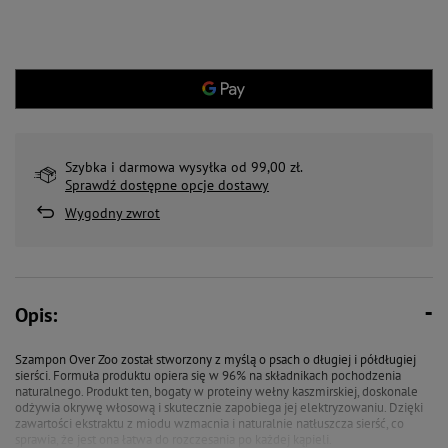
Szybka i darmowa wysyłka od 99,00 zł.
Sprawdź dostępne opcje dostawy
Wygodny zwrot
Opis:
Szampon Over Zoo został stworzony z myślą o psach o długiej i półdługiej
sierści. Formuła produktu opiera się w 96% na składnikach pochodzenia
naturalnego. Produkt ten, bogaty w proteiny wełny kaszmirskiej, doskonale
odżywia okrywę włosową i skutecznie zapobiega jej elektryzowaniu. Dzięki
zawartości ekstraktu z miodu wzmacnia i naturalnie natłuszcza sierść, co
sprawia, że jest ona łatwa do rozczesania po każdej kąpieli.