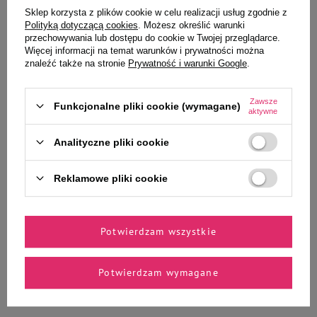
Sklep korzysta z plików cookie w celu realizacji usług zgodnie z
Polityką dotyczącą cookies
. Możesz określić warunki
przechowywania lub dostępu do cookie w Twojej przeglądarce.
Więcej informacji na temat warunków i prywatności można
Vitapol Expert karma
Mokra karma dla kota Dolina
znaleźć także na stronie
Prywatność i warunki Google
.
pełnoporcjowa dla świnki
Noteci Premium danie z
morskiej kawii domowej 750 g
tuńczyka 85 g
4,99 zł
58,71 zł / kg
Zawsze
Funkcjonalne pliki cookie (wymagane)
aktywne
Najniższa cena produktu w okresie
30 dni przed wprowadzeniem
Analityczne pliki cookie
obniżki:
4,37 zł
20,99 zł
27,99 zł / kg
Cena regularna:
5,14 zł
-3%
Reklamowe pliki cookie
-
-
+
+
Do koszyka
Do koszyka
Potwierdzam wszystkie
Potwierdzam wymagane