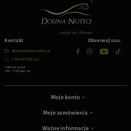
Kontakt
Obserwuj nas:
sklep@dolina-noteci.pl
+ 48 607 551 111
*Infolinia czynna
7:00 – 17:00 (pon–pt)
Moje konto
Moje zamówienia
Ważne informacje