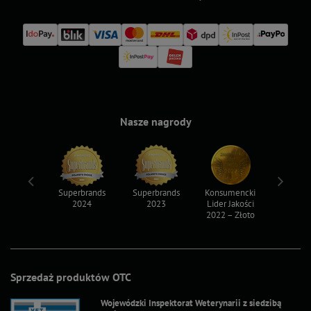
Nasze nagrody
ksy 2022
Superbrands
Superbrands
Konsumencki
Konsum
2024
2023
Lider Jakości
Lider Ja
2022 – Złoto
2022 – S
Sprzedaż produktów OTC
Wojewódzki Inspektorat Weterynarii z siedzibą