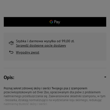
Szybka i darmowa wysyłka od 99,00 zł.
Sprawdź dostępne opcje dostawy
Wygodny zwrot
Opis:
Poznaj sekret zdrowej skóry i sierści Twojego psa z szamponem
przeciwłojotokowym od Over Zoo, opracowanym dla psów z problemem
nadmiernego przetłuszczania się. Zaawansowane składniki szamponu, w tym
- biosiarka, działają normalizująco na wydzielanie łoju skórnego, redukując
nadmierną tłustość skóry i sierści.