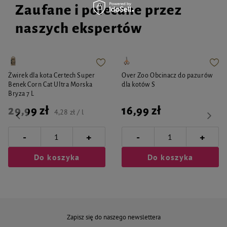
Zaufane i polecane przez
naszych ekspertów
Żwirek dla kota Certech Super
Over Zoo Obcinacz do pazurów
Benek Corn Cat Ultra Morska
dla kotów S
Bryza 7 L
29,99 zł
16,99 zł
4,28 zł / l
-
-
+
+
Do koszyka
Do koszyka
Zapisz się do naszego newslettera