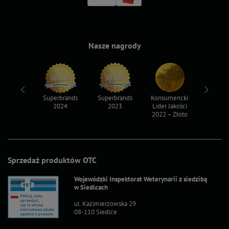
Nasze nagrody
ksy 2022
Superbrands
Superbrands
Konsumencki
Konsum
2024
2023
Lider Jakości
Lider Ja
2022 – Złoto
2022 – S
Sprzedaż produktów OTC
Wojewódzki Inspektorat Weterynarii z siedzibą
w Siedlcach
ul. Kazimierzowska 29
08-110 Siedlce