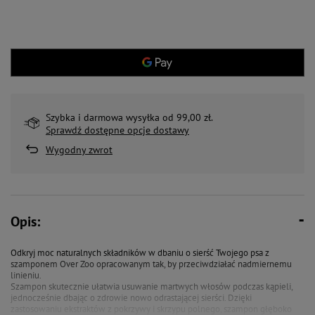
Szybka i darmowa wysyłka od 99,00 zł.
Sprawdź dostępne opcje dostawy
Wygodny zwrot
Opis:
Odkryj moc naturalnych składników w dbaniu o sierść Twojego psa z
szamponem Over Zoo opracowanym tak, by przeciwdziałać nadmiernemu
linieniu.
Szampon skutecznie ułatwia usuwanie martwych włosów podczas kąpieli,
jednocześnie dbając o zdrowie nowo odrastającej sierści. Dzięki
zastosowaniu ekstraktów z pokrzywy i skrzypu polnego, szampon głęboko