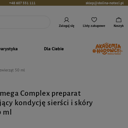
+48 607 551 111
sklep@dolina-noteci.pl
Zaloguj się
Listy zakupowe
Koszyk
arystyka
Dla Ciebie
zwierząt 50 ml
Omega Complex preparat
cy kondycję sierści i skóry
0 ml