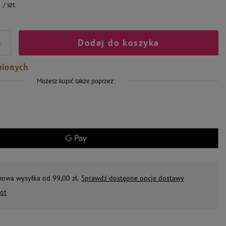
/
szt.
Dodaj do koszyka
+
bionych
Możesz kupić także poprzez:
mowa wysyłka od 99,00 zł.
Sprawdź dostępne opcje dostawy
ot