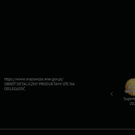
https://www.mazowsze.wiw.gov.pl/
OBRÓT DETALICZNY PRODUKTAMI OTC NA
ODLEGŁOŚĆ
Top For Dog
Sfinksy 2023
Sfinksy 2022
Superb
2023
20