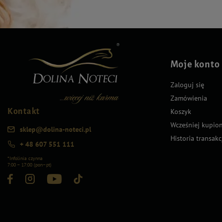
Moje konto
Zaloguj się
Zamówienia
Kontakt
Koszyk
Wcześniej kupio
sklep@dolina-noteci.pl
Historia transakc
+ 48 607 551 111
*Infolinia czynna
7:00 – 17:00 (pon–pt)