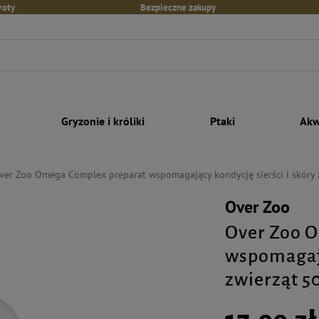
roty
Bezpieczne zakupy
Gryzonie i króliki
Ptaki
Akw
ver Zoo Omega Complex preparat wspomagający kondycję sierści i skóry 
Over Zoo
Over Zoo 
wspomagają
zwierząt 5