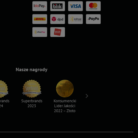
Nasze nagrody
rands
Superbrands
Konsumencki
Konsumencki
Top For D
24
2023
Lider Jakości
Lider Jakości
2023
2022 – Złoto
2022 – Srebro