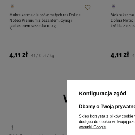
Mokra karma dla psów małych ras Dolina
Mokra karma d
Noteci Premium z bażantem, dynią i
Dolina Notec
makaronem saszetka 100 g
królika z ozor
4,11 zł
4,11 zł
41,10 zł / kg
4
Konfiguracja zgód
Wybrane spec
Dbamy o Twoją prywatn
Sklep korzysta z plików cookie 
dostępu do cookie w Twojej prz
warunki Google
.