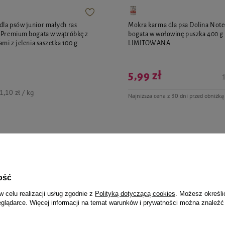
la psów junior małych ras
Mokra karma dla psa Dolina Not
i Premium bogata w wątróbkę z
bogata w wołowinę puszka 400 g
ami z jelenia saszetka 100 g
LIMITOWANA
5,99 zł
1
1,10 zł / kg
Najniższa cena z 30 dni przed obniżką
jalnie dla Ciebie i Twoje
ość
w celu realizacji usług zgodnie z
Polityką dotyczącą cookies
. Możesz określi
eglądarce. Więcej informacji na temat warunków i prywatności można znaleźć