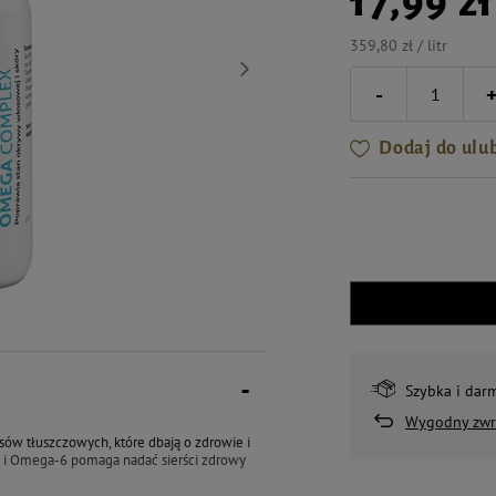
17,99 zł
359,80 zł / litr
-
Dodaj do ulu
Szybka i dar
Wygodny zwr
 tłuszczowych, które dbają o zdrowie i
 i Omega-6 pomaga nadać sierści zdrowy