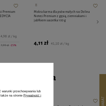
eci Premium
Mokra karma dla psów małych ras Dolina
 EDYCJA
Noteci Premium z gęsią, ziemniakami i
jabłkiem saszetka 100 g
4,98 zł / kg
4,11 zł
41,10 zł / kg
7,99 zł
-25%
go czworonoga
ć warunki przechowywania lub
 także na stronie
Prywatność i