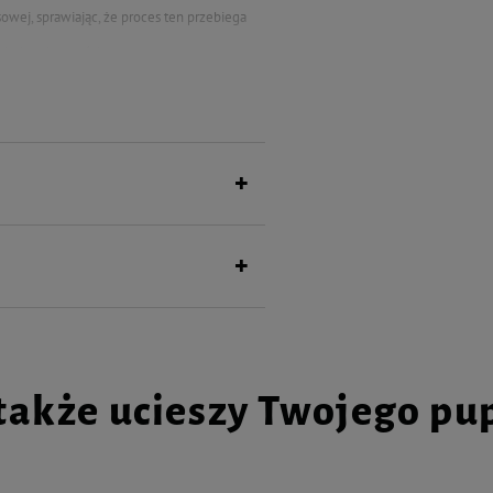
ej, sprawiając, że proces ten przebiega
kładu odpornościowego, serca oraz
Twojego zwierzęcia.
zpośredniego spożycia. 1 kropla na 1 kg
także ucieszy Twojego pu