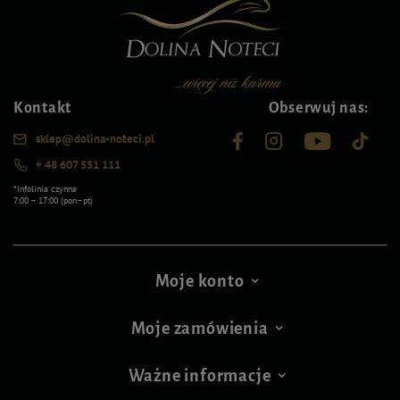
Kontakt
Obserwuj nas:
sklep@dolina-noteci.pl
+ 48 607 551 111
*Infolinia czynna
7:00 – 17:00 (pon–pt)
Moje konto
Moje zamówienia
Ważne informacje