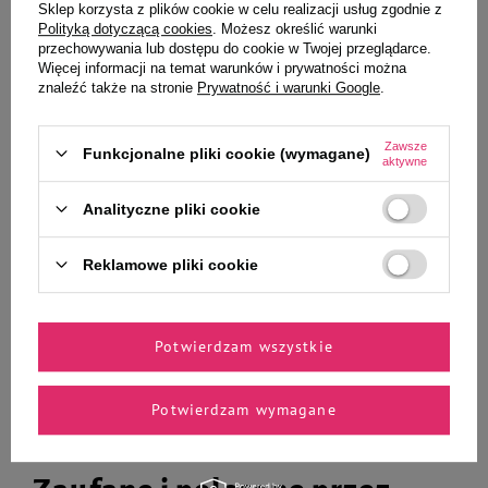
Sklep korzysta z plików cookie w celu realizacji usług zgodnie z
Polityką dotyczącą cookies
. Możesz określić warunki
Frontline Spot-on Roztwór do
Zawieszka Adresówka
przechowywania lub dostępu do cookie w Twojej przeglądarce.
nakrapiania przeciwko pchłom i
Identyfikator z grawerem dla psa
Więcej informacji na temat warunków i prywatności można
kleszczom dla psów S 3 pipetki
shih tzu czarny
znaleźć także na stronie
Prywatność i warunki Google
.
0,67 ml
Zawsze
Funkcjonalne pliki cookie (wymagane)
aktywne
Analityczne pliki cookie
50,99 zł
72,90 zł
17,00 zł / szt.
Reklamowe pliki cookie
-
-
+
+
Do koszyka
Do koszyka
Potwierdzam wszystkie
Potwierdzam wymagane