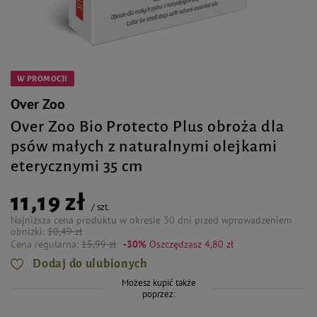
W PROMOCJI
Over Zoo
Over Zoo Bio Protecto Plus obroża dla
psów małych z naturalnymi olejkami
eterycznymi 35 cm
11,19 zł
/
szt.
Najniższa cena produktu w okresie 30 dni przed wprowadzeniem
obniżki:
10,49 zł
Cena regularna:
15,99 zł
-30%
Oszczędzasz 4,80 zł
Dodaj do ulubionych
Możesz kupić także
poprzez: