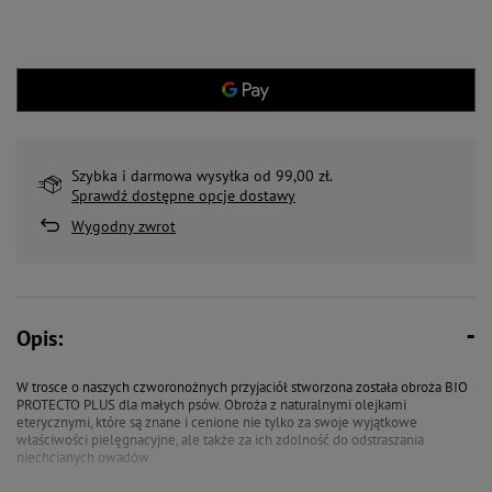
Szybka i darmowa wysyłka od 99,00 zł.
Sprawdź dostępne opcje dostawy
Wygodny zwrot
Opis:
W trosce o naszych czworonożnych przyjaciół stworzona została obroża BIO
PROTECTO PLUS dla małych psów. Obroża z naturalnymi olejkami
eterycznymi, które są znane i cenione nie tylko za swoje wyjątkowe
właściwości pielęgnacyjne, ale także za ich zdolność do odstraszania
niechcianych owadów.