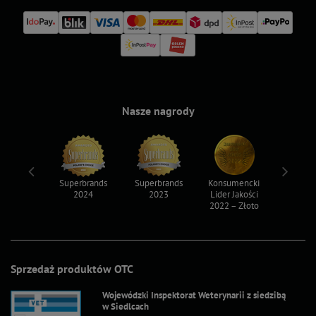
Nasze nagrody
ksy 2022
Superbrands
Superbrands
Konsumencki
Konsum
2024
2023
Lider Jakości
Lider Ja
2022 – Złoto
2022 – S
Sprzedaż produktów OTC
Wojewódzki Inspektorat Weterynarii z siedzibą
w Siedlcach