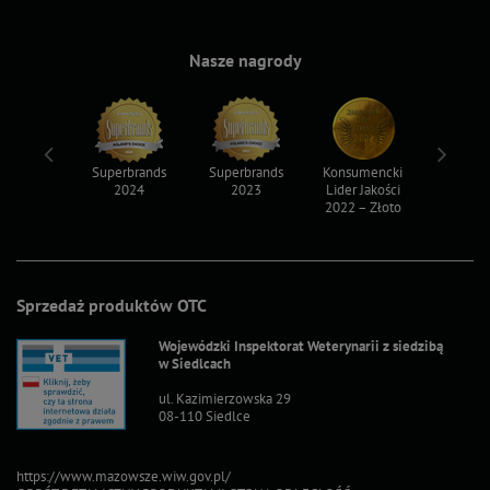
Nasze nagrody
ksy 2022
Superbrands
Superbrands
Konsumencki
Konsum
2024
2023
Lider Jakości
Lider Ja
2022 – Złoto
2022 – S
Sprzedaż produktów OTC
Wojewódzki Inspektorat Weterynarii z siedzibą
w Siedlcach
ul. Kazimierzowska 29
08-110 Siedlce
https://www.mazowsze.wiw.gov.pl/