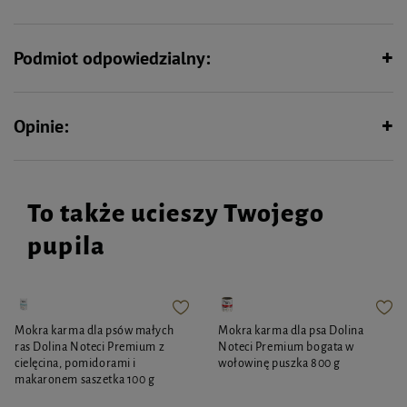
Pielęgnacja, przyspieszenie regeneracji uszkodzonej skóry, ograniczenie
rozdrapywania ran.
Stosowanie
Podmiot odpowiedzialny:
Składniki aktywne
Skład wg INCI
Opakowanie
50 ml
Produkt do pielęgnacji skóry tylko dla zwierząt. Przechowywać w
Opinie:
temperaturze pokojowej. Trzymać poza zasięgiem dzieci.
To także ucieszy Twojego
pupila
Mokra karma dla psów małych
Mokra karma dla psa Dolina
ras Dolina Noteci Premium z
Noteci Premium bogata w
cielęcina, pomidorami i
wołowinę puszka 800 g
makaronem saszetka 100 g