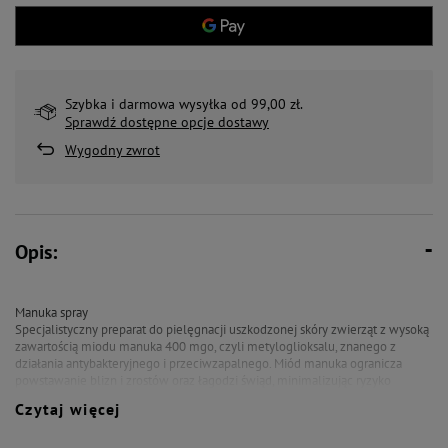
Szybka i darmowa wysyłka od 99,00 zł.
Sprawdź dostępne opcje dostawy
Wygodny zwrot
Opis:
Manuka spray
Specjalistyczny preparat do pielęgnacji uszkodzonej skóry zwierząt z wysoką
zawartością miodu manuka 400 mgo, czyli metyloglioksalu, znanego z
działania antybakteryjnego i przeciwzapalnego. Miód manuka ogranicza
powstawanie blizn i zrostów oraz łagodzi świąd, minimalizując ryzyko
rozdrapywania ran, dzięki czemu MANUKA SPRAY skutecznie przyspiesza
Czytaj więcej
proces regeneracji uszkodzonej skóry.
Zalecenia do stosowania