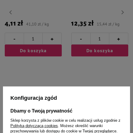
4,11 zł
12,35 zł
41,10 zł / kg
15,44 zł / kg
-
-
+
+
Do koszyka
Do koszyka
Wybrane specjalnie dla
Konfiguracja zgód
Ciebie i Twojego czworonoga
Dbamy o Twoją prywatność
Sklep korzysta z plików cookie w celu realizacji usług zgodnie z
Polityką dotyczącą cookies
. Możesz określić warunki
przechowywania lub dostępu do cookie w Twojej przeglądarce.