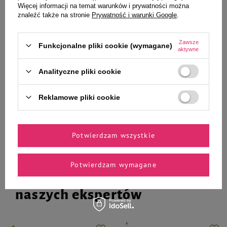
Zawieszka Adresówka
Trixie mata szara pod kuwety z
Więcej informacji na temat warunków i prywatności można
Identyfikator z grawerem dla psa
sitem EVA 58 x 75 cm
znaleźć także na stronie
Prywatność i warunki Google
.
i kota duże fioletowe koło
Zawsze
Funkcjonalne pliki cookie (wymagane)
35,90 zł
69,99 zł
aktywne
Analityczne pliki cookie
-
-
+
+
Do koszyka
Do koszyka
Reklamowe pliki cookie
Potwierdzam wszystkie
Potwierdzam wymagane
Zaufane i polecane przez
naszych ekspertów