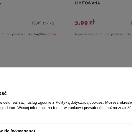
A
LIMITOWANA
5,99 zł
12,49 zł / kg
1
z 30 dni przed obniżką
14,99 zł
-33%
Najniższa cena z 30 dni przed obniżką
jalnie dla Ciebie i Twoje
ość
w celu realizacji usług zgodnie z
Polityką dotyczącą cookies
. Możesz określi
eglądarce. Więcej informacji na temat warunków i prywatności można znaleźć
yzoni Vitapol Smakers Kokos
Francodex Przysmaki zapobiegaj
nieprzyjemnym zapachom dla gry
12,99 zł
cookie (wymagane)