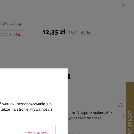
4,98 zł / kg
12,35 zł
15,44 zł / kg
7,99 zł
-25%
go czworonoga
ć warunki przechowywania lub
 także na stronie
Prywatność i
ące
Pokarm dla gryzoni Vitapol Smakers Mix 1
zoni 50 g
owocowa/warzywna/świętojańska
8,59 zł
Zawsze aktywne