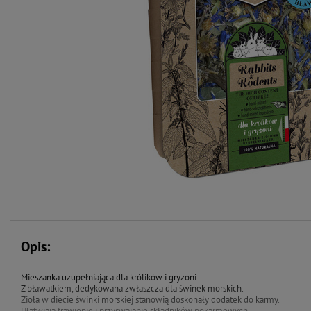
Opis:
Mieszanka uzupełniająca dla królików i gryzoni.
Z bławatkiem, dedykowana zwłaszcza dla świnek morskich.
Zioła w diecie świnki morskiej stanowią doskonały dodatek do karmy.
Ułatwiają trawienie i przyswajanie składników pokarmowych.