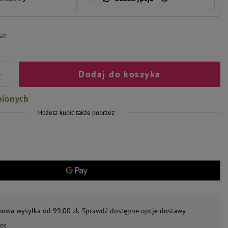
szt.
Dodaj do koszyka
+
bionych
Możesz kupić także poprzez:
mowa wysyłka od 99,00 zł.
Sprawdź dostępne opcje dostawy
ot