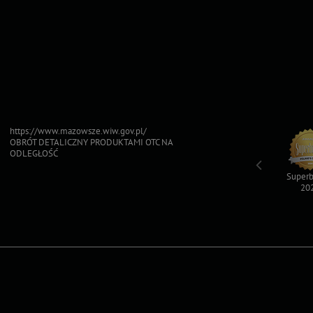
https://www.mazowsze.wiw.gov.pl/
OBRÓT DETALICZNY PRODUKTAMI OTC NA
ODLEGŁOŚĆ
Top For Dog
Sfinksy 2023
Sfinksy 2022
Superb
2023
20