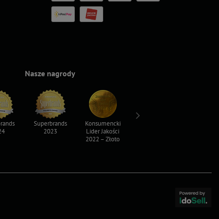
Nasze nagrody
rands
Superbrands
Konsumencki
Konsumencki
Top For D
24
2023
Lider Jakości
Lider Jakości
2023
2022 – Złoto
2022 – Srebro