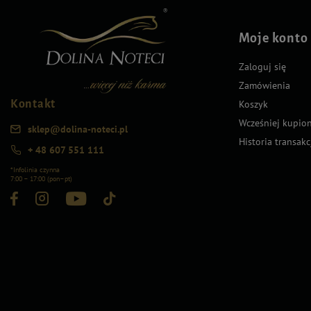
Moje konto
Zaloguj się
Zamówienia
Kontakt
Koszyk
Wcześniej kupio
sklep@dolina-noteci.pl
Historia transakc
+ 48 607 551 111
*Infolinia czynna
7:00 – 17:00 (pon–pt)