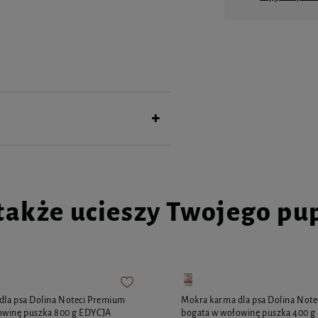
 babka lancetowata, melisa, pokrzywa.
urowe: 38%, popiół surowy: 10,3%
także ucieszy Twojego pu
dla psa Dolina Noteci Premium
Mokra karma dla psa Dolina Not
owinę puszka 800 g EDYCJA
bogata w wołowinę puszka 400 g