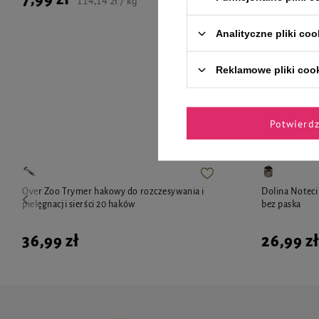
114,14 zł / kg
Analityczne pliki coo
Reklamowe pliki coo
Zaufane 
Potwierd
Over Zoo Trymer hakowy do rozczesywania i
Dolina Noteci
pielęgnacji sierści 20 haków
bez paska
36,99 zł
26,99 zł