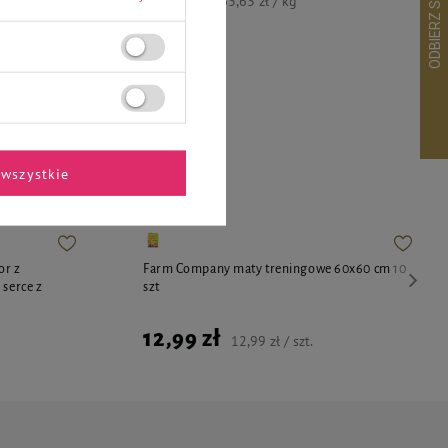
63,63 zł / kg
ekspertów
wszystkie
or z
Farm Company maty treningowe 60x60 cm 10
 serce z
szt
12,99 zł
12,99 zł / szt.