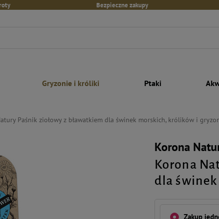
roty
Bezpieczne zakupy
Gryzonie i króliki
Ptaki
Akw
atury Paśnik ziołowy z bławatkiem dla świnek morskich, królików i gryzo
Korona Natu
Korona Nat
dla świnek 
Zakup jed