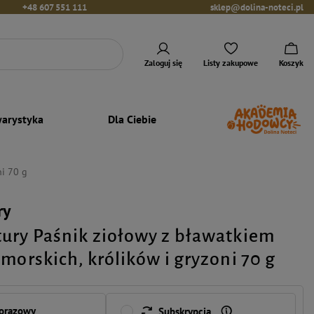
+48 607 551 111
sklep@dolina-noteci.pl
Zaloguj się
Listy zakupowe
Koszyk
arystyka
Dla Ciebie
ni 70 g
ry
ury Paśnik ziołowy z bławatkiem
morskich, królików i gryzoni 70 g
norazowy
Subskrypcja