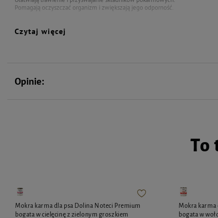
Pomagają oczyszczać organizm i zwiększają jego odporność.
Ręcznie zbierane i selekcjonowane zioła.
Czytaj więcej
Ręcznie mieszane składniki.
100% Naturalna
Wysoka zawartość włókna!
Waga: 70g
Opinie:
Skład:
suszony podbiał, mięta, kwiat bławatka, kora brzozy, liść lipy, szałwia,
Składniki analityczne:
białko surowe: 12,1%, tłuszcz surowy: 2,8%, włókno s
To 
Mokra karma dla psa Dolina Noteci Premium
Mokra karma 
bogata w cielęcinę z zielonym groszkiem
bogata w woł