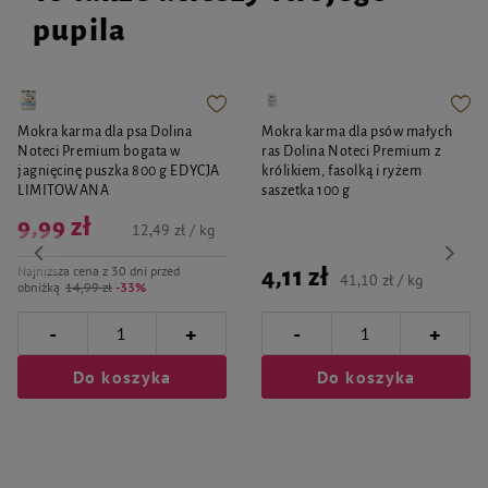
wilgotność – do 12%
pupila
Mokra karma dla psa Dolina
Mokra karma dla psów małych
Noteci Premium bogata w
ras Dolina Noteci Premium z
jagnięcinę puszka 800 g EDYCJA
królikiem, fasolką i ryżem
LIMITOWANA
saszetka 100 g
9,99 zł
12,49 zł / kg
Najniższa cena z 30 dni przed
4,11 zł
41,10 zł / kg
obniżką
14,99 zł
-33%
-
-
+
+
Do koszyka
Do koszyka