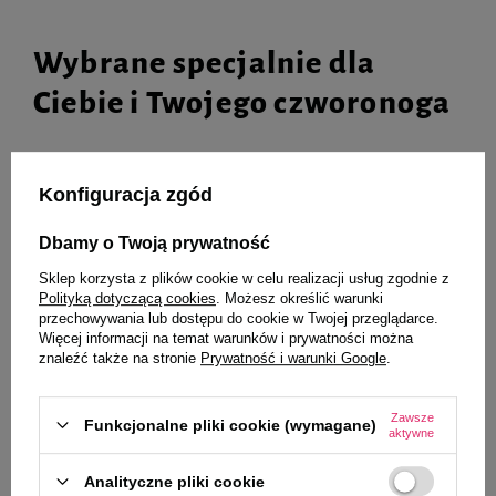
Wybrane specjalnie dla
Ciebie i Twojego czworonoga
Konfiguracja zgód
Milord Przysmak dla psa jeleń z
Milord Przysmak dla psa królik z
miętą paski 70 g
miętą paski 70 g
Dbamy o Twoją prywatność
24,99 zł
26,99 zł
357,00 zł / kg
385,57 zł / kg
Sklep korzysta z plików cookie w celu realizacji usług zgodnie z
Polityką dotyczącą cookies
. Możesz określić warunki
-
-
+
+
przechowywania lub dostępu do cookie w Twojej przeglądarce.
Więcej informacji na temat warunków i prywatności można
znaleźć także na stronie
Prywatność i warunki Google
.
Do koszyka
Do koszyka
Zawsze
Funkcjonalne pliki cookie (wymagane)
aktywne
Analityczne pliki cookie