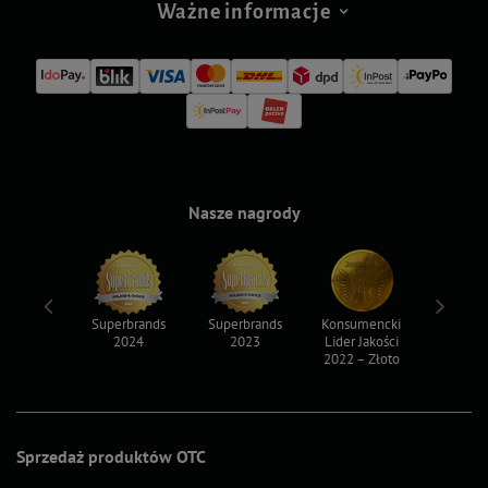
Ważne informacje
Nasze nagrody
ksy 2022
Superbrands
Superbrands
Konsumencki
Konsum
2024
2023
Lider Jakości
Lider Ja
2022 – Złoto
2022 – S
Sprzedaż produktów OTC