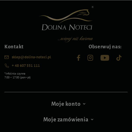
Kontakt
Obserwuj nas:
sklep@dolina-noteci.pl
+ 48 607 551 111
*Infolinia czynna
7:00 – 17:00 (pon–pt)
Moje konto
Moje zamówienia