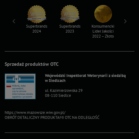
ksy 2022
Superbrands
Superbrands
Konsumencki
Konsum
2024
2023
Lider Jakości
Lider Ja
2022 – Złoto
2022 – S
Sprzedaż produktów OTC
Wojewódzki Inspektorat Weterynarii z siedzibą
w Siedlcach
ul. Kazimierzowska 29
08-110 Siedlce
https://www.mazowsze.wiw.gov.pl/
OBRÓT DETALICZNY PRODUKTAMI OTC NA ODLEGŁOŚĆ