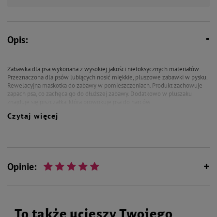
Opis:
Zabawka dla psa wykonana z wysokiej jakości nietoksycznych materiałów.
Przeznaczona dla psów lubiących nosić miękkie, pluszowe zabawki w pysku.
Rewelacyjna maskotka do zabawy w pomieszczeniach. Produkt zachowuje
zapach psa, co zachęca go do dłuższej zabawy. Dodatkowo w pluszaku
znajduje się piszczałka, która prowokuje psa do harców.
Czytaj więcej
Piszczałka jest wymienna.
Opinie:
To także ucieszy Twojego