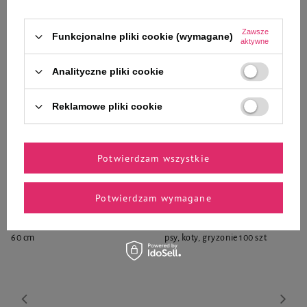
Do koszyka
Do koszyka
Zawsze
Funkcjonalne pliki cookie (wymagane)
aktywne
Analityczne pliki cookie
Reklamowe pliki cookie
Zaufane i polecane przez
naszych ekspertów
Potwierdzam wszystkie
Potwierdzam wymagane
ZOLUX Zabawka pluszowa dla
Trixie Eye Care Czyste oczy -
psa krowa Isache FURRY FARM
chusteczki do pielęgnacji oczu
60 cm
psy, koty, gryzonie 100 szt