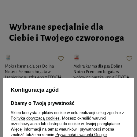
Wybrane specjalnie dla
Ciebie i Twojego czworonoga
Mokra karma dla psa Dolina
Mokra karma dla psa Dolina
Noteci Premium bogata w
Noteci Premium bogata w
jagnięcinę puszka 400 g EDYCJA
wołowinę puszka 800 g EDYCJA
LIMITOWANA
LIMITOWANA
Konfiguracja zgód
5,99 zł
14,98 zł / kg
9,99 zł
12,49 zł / kg
Dbamy o Twoją prywatność
Najniższa cena produktu w okresie
30 dni przed wprowadzeniem
obniżki:
5,49 zł
Sklep korzysta z plików cookie w celu realizacji usług zgodnie z
Najniższa cena z 30 dni przed
Polityką dotyczącą cookies
. Możesz określić warunki
Cena regularna:
7,99 zł
-25%
obniżką
14,99 zł
-33%
przechowywania lub dostępu do cookie w Twojej przeglądarce.
Więcej informacji na temat warunków i prywatności można
-
-
+
+
znaleźć także na stronie
Prywatność i warunki Google
.