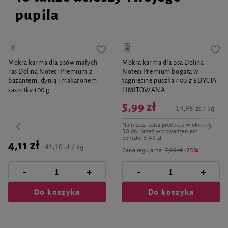
pupila
Mokra karma dla psów małych
Mokra karma dla psa Dolina
ras Dolina Noteci Premium z
Noteci Premium bogata w
bażantem, dynią i makaronem
jagnięcinę puszka 400 g EDYCJA
saszetka 100 g
LIMITOWANA
5,99 zł
14,98 zł / kg
Najniższa cena produktu w okresie
30 dni przed wprowadzeniem
obniżki:
5,49 zł
4,11 zł
41,10 zł / kg
Cena regularna:
7,99 zł
-25%
-
-
+
+
Do koszyka
Do koszyka