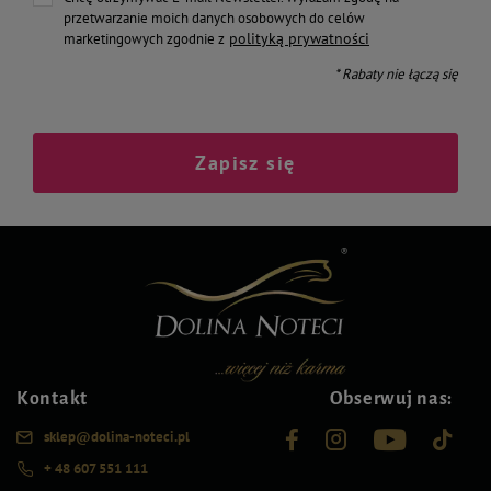
przetwarzanie moich danych osobowych do celów
polityką prywatności
marketingowych zgodnie z
* Rabaty nie łączą się
Zapisz się
Kontakt
Obserwuj nas:
sklep@dolina-noteci.pl
+ 48 607 551 111