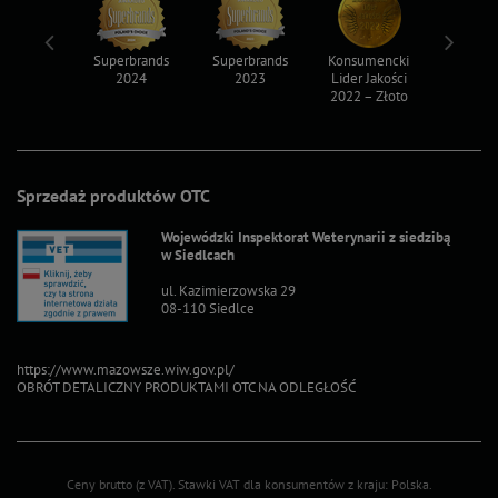
ksy 2022
Superbrands
Superbrands
Konsumencki
Konsum
2024
2023
Lider Jakości
Lider Ja
2022 – Złoto
2022 – S
Sprzedaż produktów OTC
Wojewódzki Inspektorat Weterynarii z siedzibą
w Siedlcach
ul. Kazimierzowska 29
08-110 Siedlce
https://www.mazowsze.wiw.gov.pl/
OBRÓT DETALICZNY PRODUKTAMI OTC NA ODLEGŁOŚĆ
Ceny brutto (z VAT).
Stawki VAT dla konsumentów z kraju:
Polska
.