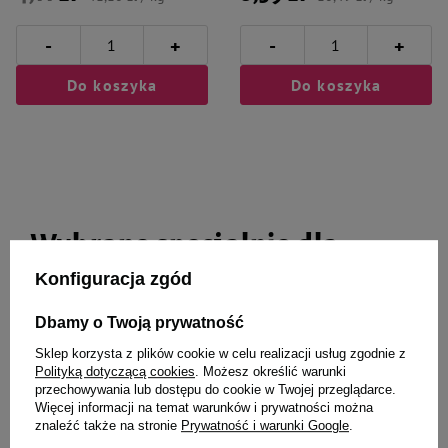
-
-
+
+
Do koszyka
Do koszyka
Wybrane specjalnie dla
Ciebie i Twojego czworonoga
Konfiguracja zgód
Dbamy o Twoją prywatność
Sklep korzysta z plików cookie w celu realizacji usług zgodnie z
Polityką dotyczącą cookies
. Możesz określić warunki
Dolina Noteci szelki guard
Cooper & Pals Podkłady
przechowywania lub dostępu do cookie w Twojej przeglądarce.
rozmiar 6 - 2,5cm/75 cm
treningowe dla szczeniąt 40 x 50
Więcej informacji na temat warunków i prywatności można
cm 10 szt.
znaleźć także na stronie
Prywatność i warunki Google
.
36,37 zł
10,99 zł