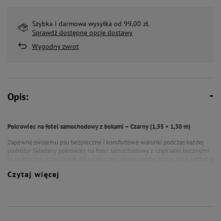
Szybka i darmowa wysyłka od 99,00 zł.
Sprawdź dostępne opcje dostawy
Wygodny zwrot
Opis:
Pokrowiec na fotel samochodowy z bokami – Czarny (1,55 × 1,30 m)
Zapewnij swojemu psu bezpieczne i komfortowe warunki podczas każdej
podróży! Składany pokrowiec na fotel samochodowy z częściami bocznymi
to praktyczne rozwiązanie dla właścicieli czworonogów, którzy chcą zadbać o
czystość wnętrza auta oraz bezpieczeństwo pupila.
Czytaj więcej
Dlaczego warto?
Antypoślizgowy spód:
Zapobiega przesuwaniu się pokrowca, co zapewnia
stabilność podczas jazdy.