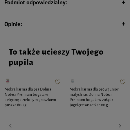
Podmiot odpowiedzialny:
Wysokie boki:
Chronią drzwi samochodu oraz zapobiegają wyskakiwaniu psa,
zapewniając spokojną podróż.
Zdejmowane boki:
Ułatwiają wejście i wyjście pupila z samochodu,
zwiększając wygodę użytkowania.
Opinie:
Składana część:
Pozwala uzyskać dodatkowe miejsce dla pasażera
siedzącego z tyłu.
Praktyczne otwory na pas:
Umożliwiają bezpieczne przypięcie psa za
pomocą pasów bezpieczeństwa.
To także ucieszy Twojego
Specyfikacja:
pupila
Wymiary:
1,55 × 1,30 m
Kolor:
Czarny
Materiał:
Wysokiej jakości poliester
Zadbaj o wygodę swojego psa i czystość samochodu – wybierz pokrowiec,
Mokra karma dla psa Dolina
Mokra karma dla psów junior
który spełni potrzeby Twoje i Twojego pupila!
Noteci Premium bogata w
małych ras Dolina Noteci
cielęcinę z zielonym groszkiem
Premium bogata w żołądki
puszka 800 g
jagnięce saszetka 100 g