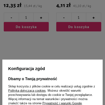
12,35 zł
4,11 zł
15,44 zł / kg
41,10 zł / kg
-
-
+
+
Do koszyka
Do koszyka
Wybrane specjalnie dla
Konfiguracja zgód
Ciebie i Twojego czworonoga
Dbamy o Twoją prywatność
Sklep korzysta z plików cookie w celu realizacji usług zgodnie z
Polityką dotyczącą cookies
. Możesz określić warunki
Dr Seidel Skin and Coat Oil Olej
Milord Przysmak dla psa ciastka
przechowywania lub dostępu do cookie w Twojej przeglądarce.
wspomagający funkcje skóry dla
indyk z morelą 80 g
Więcej informacji na temat warunków i prywatności można
psa i kota 250 ml
znaleźć także na stronie
Prywatność i warunki Google
.