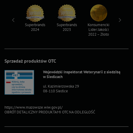
ksy 2022
Superbrands
Superbrands
Konsumencki
Konsum
2024
2023
Lider Jakości
Lider Ja
2022 – Złoto
2022 – S
Sprzedaż produktów OTC
Wojewódzki Inspektorat Weterynarii z siedzibą
w Siedlcach
ul. Kazimierzowska 29
08-110 Siedlce
https://www.mazowsze.wiw.gov.pl/
OBRÓT DETALICZNY PRODUKTAMI OTC NA ODLEGŁOŚĆ