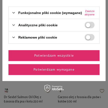
44,99 zł
20,99 zł
179,96 zł / l
262,38 zł / kg
Zawsze
Funkcjonalne pliki cookie (wymagane)
aktywne
-
-
+
+
Analityczne pliki cookie
Do koszyka
Do koszyka
Reklamowe pliki cookie
Potwierdzam wszystkie
Zaufane i polecane przez
Potwierdzam wymagane
naszych ekspertów
Dr Seidel Salmon Oil Olej z
Gaczoo olej z łososia dla psów i
Łososia dla psa i kota 250 ml
kotów 500 ml