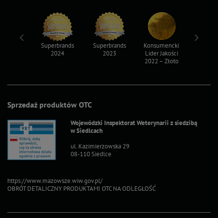
ksy 2022
Superbrands
Superbrands
Konsumencki
Konsum
2024
2023
Lider Jakości
Lider Ja
2022 – Złoto
2022 – S
Sprzedaż produktów OTC
Wojewódzki Inspektorat Weterynarii z siedzibą
w Siedlcach
ul. Kazimierzowska 29
08-110 Siedlce
https://www.mazowsze.wiw.gov.pl/
OBRÓT DETALICZNY PRODUKTAMI OTC NA ODLEGŁOŚĆ