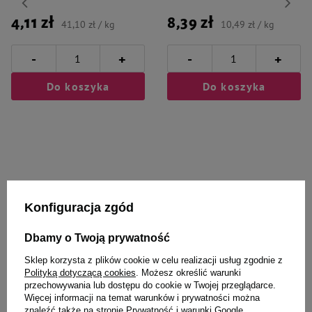
4,11 zł
8,39 zł
41,10 zł / kg
10,49 zł / kg
-
-
+
+
Do koszyka
Do koszyka
Wybrane specjalnie dla
Konfiguracja zgód
Ciebie i Twojego czworonoga
Dbamy o Twoją prywatność
Sklep korzysta z plików cookie w celu realizacji usług zgodnie z
Polityką dotyczącą cookies
. Możesz określić warunki
przechowywania lub dostępu do cookie w Twojej przeglądarce.
Francodex spray antystresowy
Francodex Wkład do dyfuzora
Więcej informacji na temat warunków i prywatności można
dla kota 100 ml
relaksujący dla kota 48 ml
znaleźć także na stronie
Prywatność i warunki Google
.