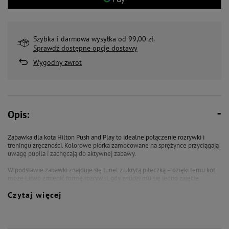
Szybka i darmowa wysyłka od 99,00 zł.
Sprawdź dostępne opcje dostawy
Wygodny zwrot
Opis:
Zabawka dla kota Hilton Push and Play to idealne połączenie rozrywki i
treningu zręczności. Kolorowe piórka zamocowane na sprężynce przyciągają
uwagę pupila i zachęcają do aktywnej zabawy.
W podstawie zabawki znajduje się tunel z ukrytą piłeczką – dzięki temu kot
może łatwo zmienić formę rozrywki, gdy znudzi mu się jedno zajęcie.
Czytaj więcej
Hilton Push and Play wspiera rozwój spostrzegawczości, zwinności i sprytu.
Zabawka dostępna jest w trzech wersjach kolorystycznych (niebieski, żółty i
różowy) – kolor wybierany losowo.