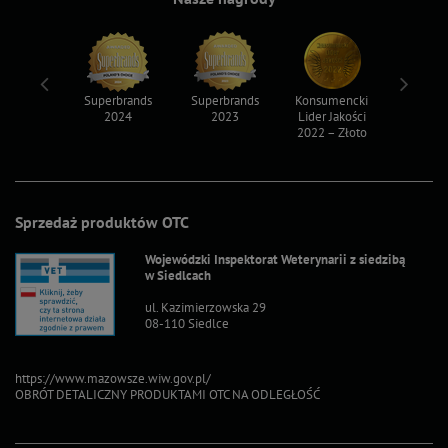
ksy 2022
Superbrands
Superbrands
Konsumencki
Konsum
2024
2023
Lider Jakości
Lider Ja
2022 – Złoto
2022 – S
Sprzedaż produktów OTC
Wojewódzki Inspektorat Weterynarii z siedzibą
w Siedlcach
ul. Kazimierzowska 29
08-110 Siedlce
https://www.mazowsze.wiw.gov.pl/
OBRÓT DETALICZNY PRODUKTAMI OTC NA ODLEGŁOŚĆ