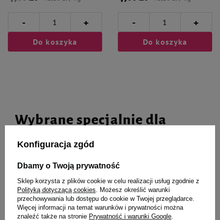
-
-
+
+
Do koszyka
Do koszyka
Wybrane specjalnie dla
Ciebie i Twojego czworonoga
Konfiguracja zgód
Dbamy o Twoją prywatność
Sklep korzysta z plików cookie w celu realizacji usług zgodnie z
Dolina Noteci smycz pojedyncza
Over Zoo Frutti Power Szampon
Polityką dotyczącą cookies
. Możesz określić warunki
- roz. XL
bananowy dla psów ze skórą
przechowywania lub dostępu do cookie w Twojej przeglądarce.
wrażliwą 200 ml
Więcej informacji na temat warunków i prywatności można
23,87 zł
10,99 zł
znaleźć także na stronie
Prywatność i warunki Google
.
54,95 zł / l