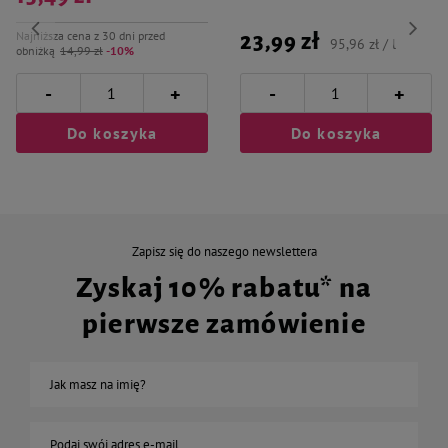
Najniższa cena z 30 dni przed
23,99 zł
95,96 zł / l
obniżką
14,99 zł
-10%
-
-
+
+
Do koszyka
Do koszyka
Zapisz się do naszego newslettera
Zyskaj 10% rabatu* na
pierwsze zamówienie
Jak masz na imię?
Podaj swój adres e-mail