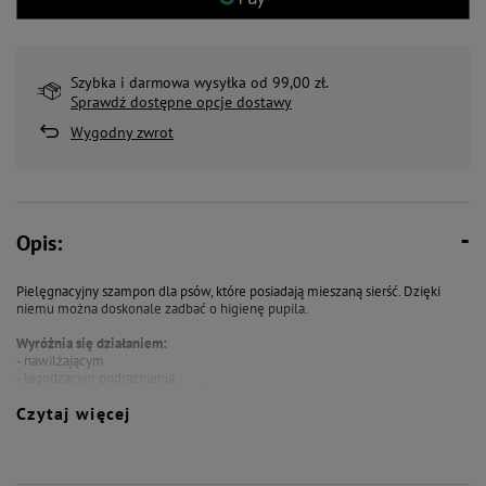
Szybka i darmowa wysyłka od 99,00 zł.
Sprawdź dostępne opcje dostawy
Wygodny zwrot
Opis:
Pielęgnacyjny szampon dla psów, które posiadają mieszaną sierść. Dzięki
niemu można doskonale zadbać o higienę pupila.
Wyróżnia się działaniem:
- nawilżającym
- łagodzącym podrażnienia
- zwiększającym blask i miękkość sierści
Czytaj więcej
Skuteczny szampon dla psów Happs łączy w sobie właściwości
oczyszczające i pielęgnujące. Dzięki niemu sierść staje się dużo bardziej
błyszcząca, odżywiona i miękka w dotyku. W składzie znajduje się
nawilżający aloes, a także nagietek o witamina B5. Szampon podkreśla