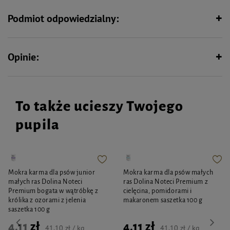
naturalny odcień sierści i ułatwia jej rozczesywanie.
Podmiot odpowiedzialny:
Opinie:
To także ucieszy Twojego
pupila
Mokra karma dla psów junior
Mokra karma dla psów małych
małych ras Dolina Noteci
ras Dolina Noteci Premium z
Premium bogata w wątróbkę z
cielęcina, pomidorami i
królika z ozorami z jelenia
makaronem saszetka 100 g
saszetka 100 g
4,11 zł
4,11 zł
41,10 zł / kg
41,10 zł / kg