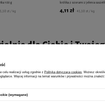
tka 100 g
królika z ozorami z jelenia saszet
4,11 zł
1,10 zł / kg
41,10 zł / kg
jalnie dla Ciebie i Twoje
ość
w celu realizacji usług zgodnie z
Polityką dotyczącą cookies
. Możesz określi
lęgi suplement dla gołębi 1 kg
Over Zoo Soft Skin Gel Żel nawilż
eglądarce. Więcej informacji na temat warunków i prywatności można znaleźć
pielęgnacji dla psów i kotów 50 m
22,99 zł
29,99 zł / kg
459,80 zł / l
cookie (wymagane)