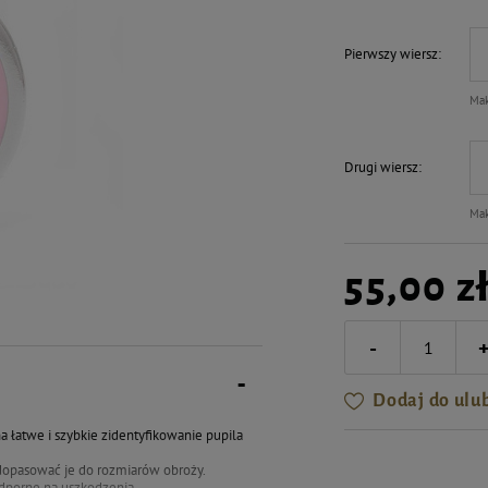
Pierwszy wiersz
Mak
Drugi wiersz
Mak
55,00 z
-
Dodaj do ulu
a łatwe i szybkie zidentyfikowanie pupila
 dopasować je do rozmiarów obroży.
odporne na uszkodzenia.