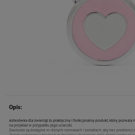
Opis:
Adresówka dla zwierząt to praktyczny i funkcjonalny produkt, który pozwala n
na przykład w przypadku jego ucieczki.
Zawieszki są dostępne w różnych rozmiarach i kształtach, aby bez problemu
Zostały wykonane z trwałych materiałów (aluminium, stal), dzięki czemu są 