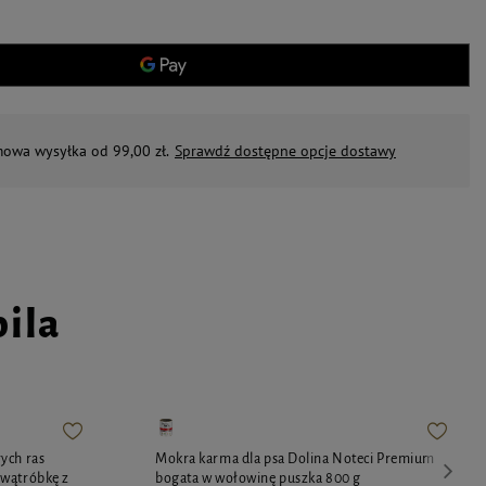
mowa wysyłka od 99,00 zł.
Sprawdź dostępne opcje dostawy
pila
ych ras
Mokra karma dla psa Dolina Noteci Premium
 wątróbkę z
bogata w wołowinę puszka 800 g