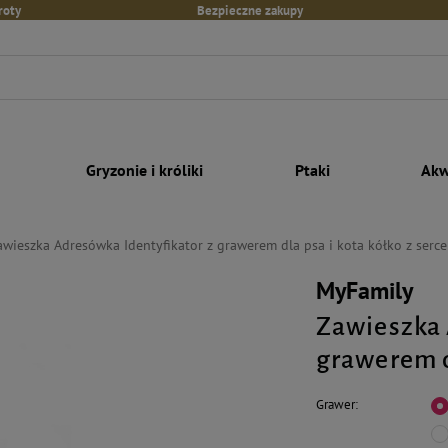
roty
Bezpieczne zakupy
Gryzonie i króliki
Ptaki
Akw
awieszka Adresówka Identyfikator z grawerem dla psa i kota kółko z ser
MyFamily
Zawieszka 
grawerem d
Grawer