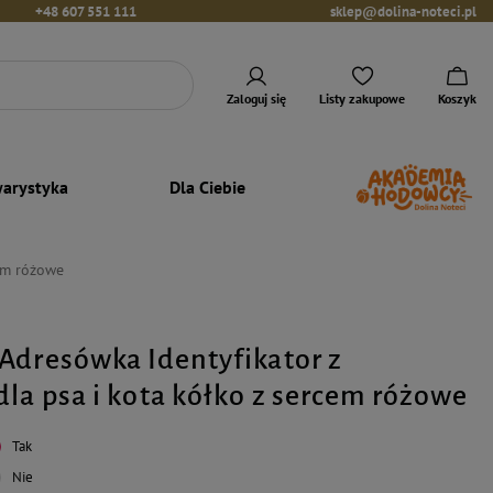
+48 607 551 111
sklep@dolina-noteci.pl
Zaloguj się
Listy zakupowe
Koszyk
arystyka
Dla Ciebie
cem różowe
Adresówka Identyfikator z
la psa i kota kółko z sercem różowe
Tak
Nie