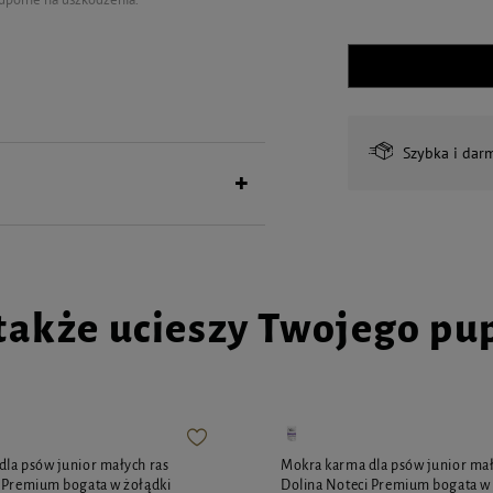
by skorzystać z tej możliwości,
Szybka i dar
.
ukt personalizowany nie podlega
także ucieszy Twojego pu
la psów junior małych ras
Mokra karma dla psów junior mał
 Premium bogata w żołądki
Dolina Noteci Premium bogata w