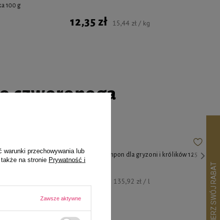
ka 100 g
12,35 zł
15,44 zł / kg
go czworonoga
ć warunki przechowywania lub
ający do
Over Zoo Szampon dla gryzoni i królików 125
 także na stronie
Prywatność i
l
ml
16,99 zł
135,92 zł / l
Zawsze aktywne