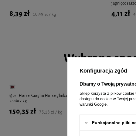
jagnięce sasze
8,39 zł
4,11 zł
10,49 zł / kg
4
Wybrane spec
Konfiguracja zgód
Dbamy o Twoją prywatn
Sklep korzysta z plików cookie 
Over Horse Kaoglin Horse glinka chłodząca dla
Dolfos Dolvit 
dostępu do cookie w Twojej prz
konia 2 kg
warunki Google
.
150,35 zł
29,99 zł
75,18 zł / kg
Funkcjonalne pliki 