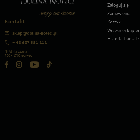
Zaloguj się
Zamówienia
Kontakt
Koszyk
Wcześniej kupio
sklep@dolina-noteci.pl
Historia transakc
+ 48 607 551 111
*Infolinia czynna
7:00 – 17:00 (pon–pt)