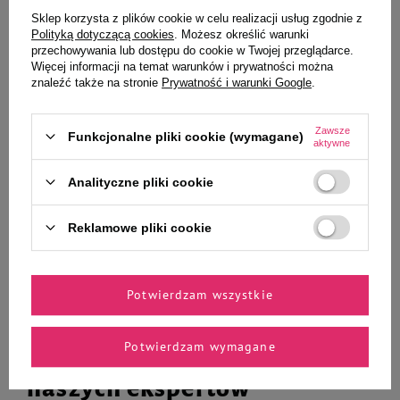
Sklep korzysta z plików cookie w celu realizacji usług zgodnie z
Polityką dotyczącą cookies
. Możesz określić warunki
przechowywania lub dostępu do cookie w Twojej przeglądarce.
Więcej informacji na temat warunków i prywatności można
Trixie Obcinaczki De Luxe małe
Duvo+ zabawka gumowa dla psa
znaleźć także na stronie
Prywatność i warunki Google
.
dla kota i psa 12 cm
hantel 11 cm
26,50 zł
10,99 zł
Zawsze
Funkcjonalne pliki cookie (wymagane)
aktywne
-
-
+
+
Analityczne pliki cookie
Do koszyka
Do koszyka
Reklamowe pliki cookie
Potwierdzam wszystkie
Potwierdzam wymagane
Zaufane i polecane przez
naszych ekspertów