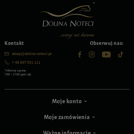
Kontakt
Obserwuj nas:
sklep@dolina-noteci.pl
+ 48 607 551 111
*Infolinia czynna
7:00 – 17:00 (pon–pt)
Moje konto
Moje zamówienia
Ważne informacje