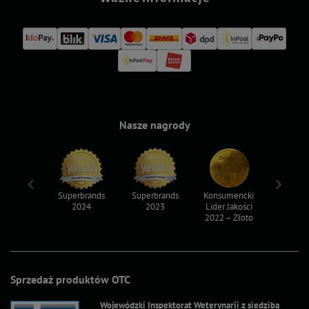
Nasze nagrody
ksy 2022
Superbrands
Superbrands
Konsumencki
Konsum
2024
2023
Lider Jakości
Lider Ja
2022 – Złoto
2022 – S
Sprzedaż produktów OTC
Wojewódzki Inspektorat Weterynarii z siedzibą