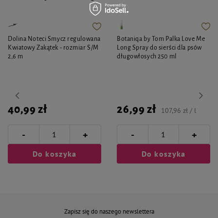
Dolina Noteci Smycz regulowana
Botaniqa by Tom Palka Love Me
Kwiatowy Zakątek - rozmiar S/M
Long Spray do sierści dla psów
2,6 m
długowłosych 250 ml
40,99 zł
26,99 zł
107,96 zł / l
-
-
+
+
Do koszyka
Do koszyka
Zapisz się do naszego newslettera