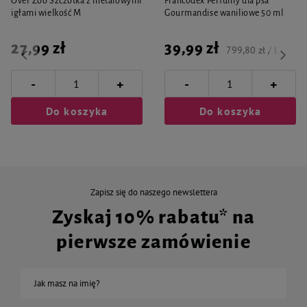
Over Zoo Szczotka z metalowymi
Francodex Perfumy dla psa
igłami wielkość M
Gourmandise waniliowe 50 ml
27,99 zł
39,99 zł
799,80 zł / l
-
-
+
+
Do koszyka
Do koszyka
Zapisz się do naszego newslettera
Zyskaj 10% rabatu* na
pierwsze zamówienie
Jak masz na imię?