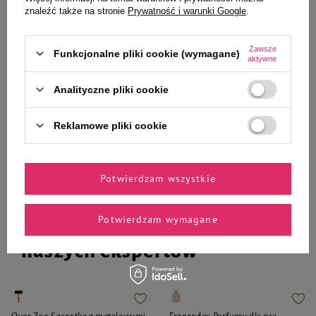
Noteci Premium jagnięcina 1 kg
Noteci Premium królik 1 kg
znaleźć także na stronie
Prywatność i warunki Google
.
26,77 zł
26,77 zł
Zawsze
26,77 zł / kg
26,77 zł / kg
Funkcjonalne pliki cookie (wymagane)
aktywne
-
-
+
+
Analityczne pliki cookie
Do koszyka
Do koszyka
Reklamowe pliki cookie
Potwierdzam wszystkie
Potwierdzam wymagane
Zaufane i polecane przez
naszych ekspertów