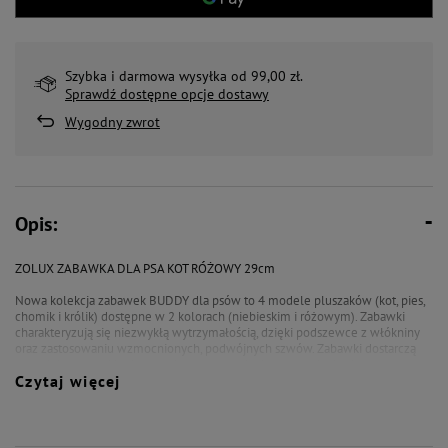
Szybka i darmowa wysyłka od 99,00 zł.
Sprawdź dostępne opcje dostawy
Wygodny zwrot
Opis:
ZOLUX ZABAWKA DLA PSA KOT RÓŻOWY 29cm
Nowa kolekcja zabawek BUDDY dla psów to 4 modele pluszaków (kot, pies,
chomik i królik) dostępne w 2 kolorach (niebieskim i różowym). Zabawki
charakteryzują się niezwykłą wytrzymałością, dzięki podszewce z włókniny
oraz zastosowaniu wzmocnionych, podwójnych szwów. Zabawki dostarczą
psu wiele rozrywki, a jeszcze lepszą stymulację zapewni wbudowana
Czytaj więcej
piszczałka oraz szeleszczący papier. Kolekcja BUDDY powstała w zgodzie z
duchem eko: wypełnienie i welurowy materiał zabawek oraz opakowanie
pochodzą w 100% z recyklingu. Zabawki posiadają certyfikat CE.
- zabawka pluszowa kot