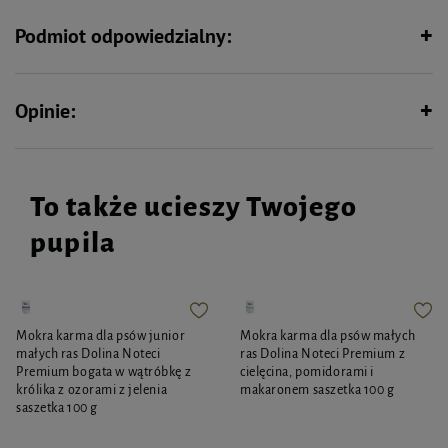
- kolor różowy
- niezwykle wytrzymała (podszewka z włókniny, podwójne szwy)
Podmiot odpowiedzialny:
- eko-przyjazna: wypełnienie i materiał oraz opakowanie w 100% z
recyklingu
- wbudowana piszczałka
- certyfikat CE
Opinie:
- wymiary produktu: 20 cm x 5 cm x 29 cm
To także ucieszy Twojego
pupila
Mokra karma dla psów junior
Mokra karma dla psów małych
małych ras Dolina Noteci
ras Dolina Noteci Premium z
Premium bogata w wątróbkę z
cielęcina, pomidorami i
królika z ozorami z jelenia
makaronem saszetka 100 g
saszetka 100 g