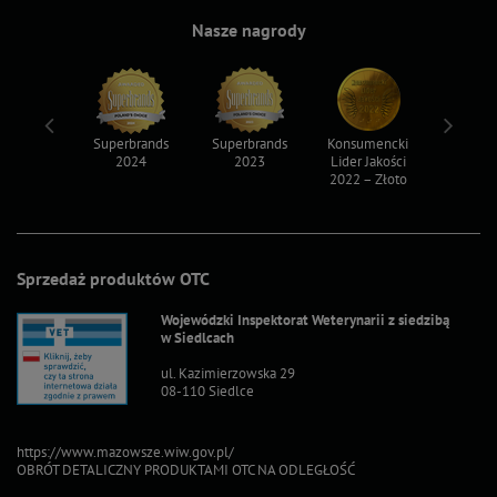
Nasze nagrody
ksy 2022
Superbrands
Superbrands
Konsumencki
Konsum
2024
2023
Lider Jakości
Lider Ja
2022 – Złoto
2022 – S
Sprzedaż produktów OTC
Wojewódzki Inspektorat Weterynarii z siedzibą
w Siedlcach
ul. Kazimierzowska 29
08-110 Siedlce
https://www.mazowsze.wiw.gov.pl/
OBRÓT DETALICZNY PRODUKTAMI OTC NA ODLEGŁOŚĆ