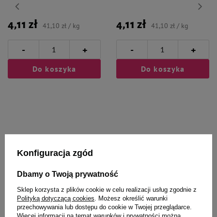
4,11 zł
4,11 zł
41,10 zł / kg
41,10 zł / kg
-
-
+
+
Do koszyka
Do koszyka
Wybrane specjalnie dla
Konfiguracja zgód
Ciebie i Twojego czworonoga
Dbamy o Twoją prywatność
Sklep korzysta z plików cookie w celu realizacji usług zgodnie z
Polityką dotyczącą cookies
. Możesz określić warunki
przechowywania lub dostępu do cookie w Twojej przeglądarce.
Karma suszona dla psa Dolina
Karma suszona dla psa Dolina
Więcej informacji na temat warunków i prywatności można