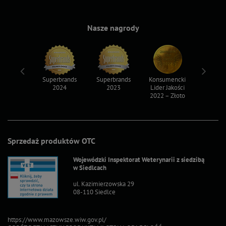
Nasze nagrody
ksy 2022
Superbrands
Superbrands
Konsumencki
Konsum
2024
2023
Lider Jakości
Lider Ja
2022 – Złoto
2022 – S
Sprzedaż produktów OTC
Wojewódzki Inspektorat Weterynarii z siedzibą
w Siedlcach
ul. Kazimierzowska 29
08-110 Siedlce
https://www.mazowsze.wiw.gov.pl/