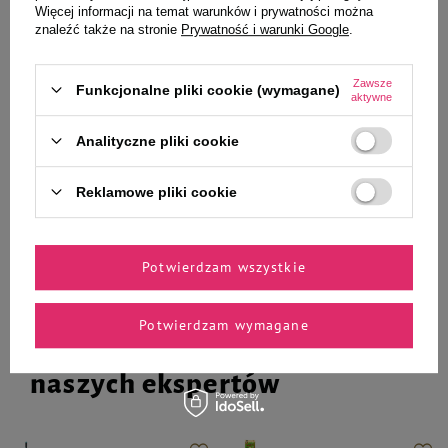
Więcej informacji na temat warunków i prywatności można
znaleźć także na stronie
Prywatność i warunki Google
.
Zawsze
Funkcjonalne pliki cookie (wymagane)
23,99 zł
25,99 zł
aktywne
649,75 zł / kg
Analityczne pliki cookie
-
-
+
+
Do koszyka
Do koszyka
Reklamowe pliki cookie
Potwierdzam wszystkie
Potwierdzam wymagane
Zaufane i polecane przez
naszych ekspertów