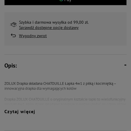
Szybka i darmowa wysyłka od 99,00 zł.
Sprawdź dostępne opcje dostawy
Wygodny zwrot
Opis:
ZOLUX Drapka składana CHATOUILLE Łapka 4w1 z piłką i kocimiętką –
innowacyjna drapka dla wymagających kotów
Drapka ZOLUX CHATOUILLE o oryginalnym kształcie łapki to wielofunkcyjny
produkt 4w1, który dzięki składanej konstrukcji można ułożyć na cztery różne
sposoby. Pozwala to na dostosowanie drapaka do indywidualnych potrzeb i
Czytaj więcej
nastroju Twojego kota, zapewniając mu zabawę i komfort.
Konstrukcja 4w1 w kształcie łapki
Unikalny design drapki w formie łapki oferuje różnorodne kąty i