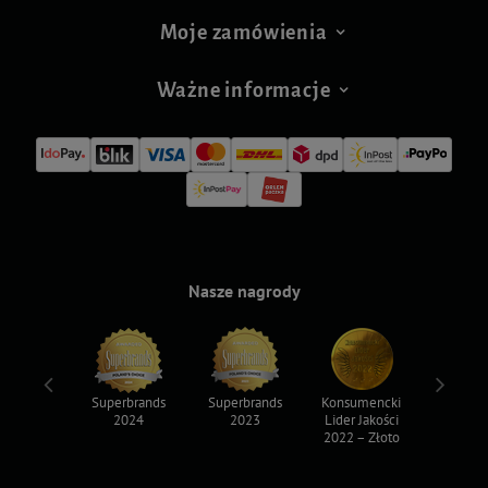
Moje zamówienia
Ważne informacje
Nasze nagrody
ksy 2022
Superbrands
Superbrands
Konsumencki
Konsum
2024
2023
Lider Jakości
Lider Ja
2022 – Złoto
2022 – S