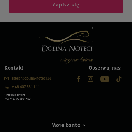
Zapisz się
Kontakt
Obserwuj nas:
sklep@dolina-noteci.pl
+ 48 607 551 111
*Infolinia czynna
7:00 – 17:00 (pon–pt)
Moje konto