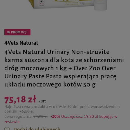
W PROMOCJI
4Vets Natural
4Vets Natural Urinary Non-struvite
karma suszona dla kota ze schorzeniami
dróg moczowych 1 kg + Over Zoo Over
Urinary Paste Pasta wspierająca pracę
układu moczowego kotów 50 g
75,18 zł
/
szt.
Najniższa cena produktu w okresie 30 dni przed wprowadzeniem
obniżki:
75,18 zł
Cena regularna:
94,98 zł
-20%
Oszczędzasz 19,80 zł
kupując w
zestawie
Dodaj do ulubionych