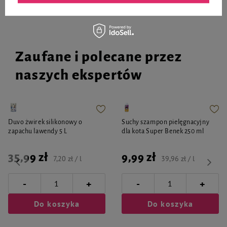
miesięcy. Podczas podawania produktu kot powinien mieć dostęp do wody
pitnej. Przed zastosowaniem należy skontaktować się z lekarzem weterynarii.
Zaufane i polecane przez
naszych ekspertów
Duvo żwirek silikonowy o
Suchy szampon pielęgnacyjny
zapachu lawendy 5 L
dla kota Super Benek 250 ml
35,99 zł
9,99 zł
7,20 zł / l
39,96 zł / l
-
-
+
+
Do koszyka
Do koszyka