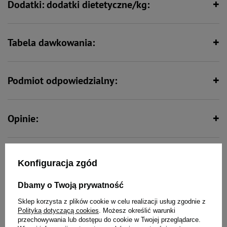
Dodatki: dodatki dietetyczne/kg:
Tabela dawkowania:
Podmiot odpowiedzialny:
Opinie:
Konfiguracja zgód
To także ucieszy Twojego
pupila
Dbamy o Twoją prywatność
Sklep korzysta z plików cookie w celu realizacji usług zgodnie z
Polityką dotyczącą cookies
. Możesz określić warunki
przechowywania lub dostępu do cookie w Twojej przeglądarce.