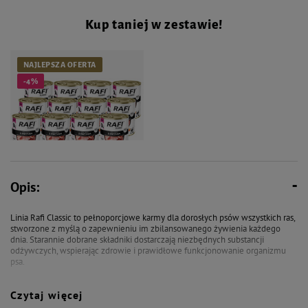
Kup taniej w zestawie!
NAJLEPSZA OFERTA
-4%
Opis:
96,84 zł
101,88 zł
Linia Rafi Classic to pełnoporcjowe karmy dla dorosłych psów wszystkich ras,
Mokra karma dla psa Rafi Classic
stworzone z myślą o zapewnieniu im zbilansowanego żywienia każdego
z indykiem zestaw 12 x 800 g
dnia. Starannie dobrane składniki dostarczają niezbędnych substancji
odżywczych, wspierając zdrowie i prawidłowe funkcjonowanie organizmu
psa.
Czytaj więcej
Karma Rafi Classic z indykiem zawiera mięso i produkty pochodzenia