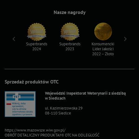
Nasze nagrody
ksy 2022
Superbrands
Superbrands
Konsumencki
Konsum
2024
2023
Lider Jakości
Lider Ja
2022 – Złoto
2022 – S
Sprzedaż produktów OTC
Wojewódzki Inspektorat Weterynarii z siedzibą
w Siedlcach
ul. Kazimierzowska 29
08-110 Siedlce
https://www.mazowsze.wiw.gov.pl/
OBRÓT DETALICZNY PRODUKTAMI OTC NA ODLEGŁOŚĆ