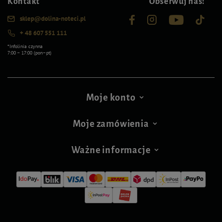
Kontakt
Obserwuj nas:
sklep@dolina-noteci.pl
+ 48 607 551 111
*Infolinia czynna
7:00 – 17:00 (pon–pt)
Moje konto
Moje zamówienia
Ważne informacje