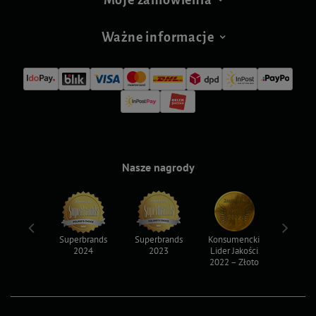
Ważne informacje
Nasze nagrody
ksy 2022
Superbrands
Superbrands
Konsumencki
Konsum
2024
2023
Lider Jakości
Lider Ja
2022 – Złoto
2022 – S