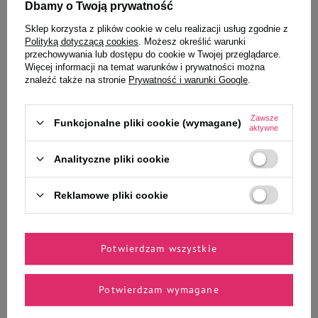
Ciebie i Twojego czworonoga
Dbamy o Twoją prywatność
Sklep korzysta z plików cookie w celu realizacji usług zgodnie z
Polityką dotyczącą cookies
. Możesz określić warunki
przechowywania lub dostępu do cookie w Twojej przeglądarce.
Więcej informacji na temat warunków i prywatności można
Mokra karma dla psa Rafi z
Mokra karma dla psów małych
znaleźć także na stronie
Prywatność i warunki Google
.
jagnięciną 800 g
ras Dolina Noteci Premium z
gęsią, ziemniakami i jabłkiem
saszetka 100 g
Zawsze
Funkcjonalne pliki cookie (wymagane)
aktywne
Analityczne pliki cookie
8,39 zł
4,11 zł
10,49 zł / kg
41,10 zł / kg
Reklamowe pliki cookie
-
-
+
+
Do koszyka
Do koszyka
Potwierdzam wszystkie
Potwierdzam wymagane