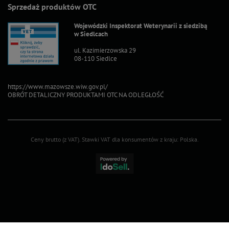
Sprzedaż produktów OTC
Wojewódzki Inspektorat Weterynarii z siedzibą
w Siedlcach
ul. Kazimierzowska 29
08-110 Siedlce
https://www.mazowsze.wiw.gov.pl/
OBRÓT DETALICZNY PRODUKTAMI OTC NA ODLEGŁOŚĆ
Ceny brutto (z VAT).
Stawki VAT dla konsumentów z kraju:
Polska
.